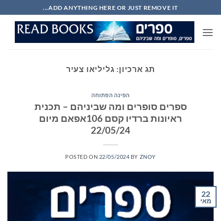
Ski
ADD ANYTHING HERE OR JUST REMOVE IT...
t
conten
תג ארכיון:
גליליאו צעיר
הפינה הפתוחה
ספרים סופרים ומה שביניהם – תכנית
ראיונות ברדיו קסם 106אפאם מיום
22/05/24
POSTED ON
22/05/2024
BY
ZNOY
22
מאי