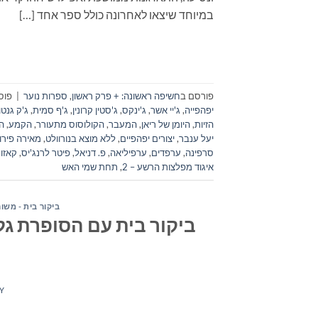
במיוחד שיצאו לאחרונה כולל ספר אחד […]
פורסם ב
חשיפה ראשונה: + פרק ראשון
,
ספרות נוער
|
פוס
יפהפייה
,
ג'יי אשר
,
ג'ינקס
,
ג'סטין קרונין
,
ג'ף סמית
,
ג'ק גנטו
הזיות
,
היומן של ריאן
,
המעבר
,
הקולוסוס מתעורר
,
הקמע
,
ה
יעל ענבר
,
יצורים יפהפיים
,
ללא מוצא בנורוולט
,
מאירה פירון
סרפינה
,
ערפדים
,
ערפיליאה
,
פ. דניאל
,
פיטר לרנג'יס
,
קאזו 
איגוד מפלצות הרשע – 2
,
תחת שמי האש
ביקור בית - משו
ביקור בית עם הסופרת גל
Y