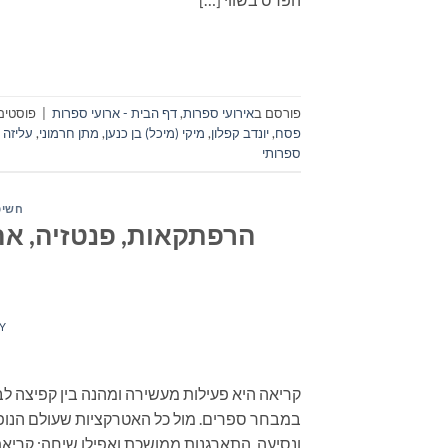
פורסם ב
אירועי ספרות
,
דף הבית - ארועי ספרות
|
פוסטים 
פסח
,
יונדב קפלון
,
מיקי (מיכל) בן כנען
,
מתן חרמוני
,
עליזה 
ספרותי
חשיפ
הרפתקאות, פנטזיה, אהב
Y
קריאה היא פעילות מעשירה ומהנה בין קפיצה לב
במבחר ספרים. מול כל האטרקציות שעולם הנופש