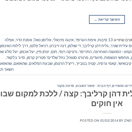
המשך קריאה
→
טים שתוייגו
13 סיבות
,
אימת הערפד
,
אינגה מיכאלי
,
אליסון נואל
,
אסנת הדר
,
אפלה
ס עידית שורר
,
גלית דהן קרליבך
,
די שולמן
,
דנה זייברט
,
דניאל פלנט
,
דרך לילות האינסוף
קמע– המועצה האחרונה
,
התריסר
,
ורוניקה רוסי
,
חום
,
יונתן פיין
,
יעל אכמון
,
יעל סלע שפי
,
מחפשי הנשמות
,
מיועדים
,
מרגרט סטוהל
,
נחל שלדים' פטריק קרמן
,
סייג' בלקווד
,
קיבואישי
,
קאמי גרסיה
,
קטיה בנוביץ'
,
רייצ'ל הרטמן
,
שבעת הפלאים
,
שהאזאם
,
שהאזאם
השאר תג
ררים וסופרים
,
דף הבית - סופר השבוע
,
פרוזה מקור
ית דהן קרליבך: קצה / ללכת למקום שבו
אין חוקים
POSTED ON
01/02/2014
BY
ZNO