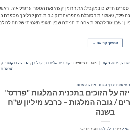
 ספרים חדשים במקביל: את הרומן 'קצה' ואת הספר 'ערפיליאה', ראשו
ה פלד, גיאולוגית הסובלת מהפרעה דו קוטבית. דהן קרליבך מספרת כי
ון "שבניגוד למחלות אחרות, המתח שבין האופי האמיתי של החולה לבי
המשך קריאה
→
שבוע
,
פרוזה מקור
|
פוסטים שתוייגו
ביקור בית
,
גלית דהן קרליבך
,
הפרעה דו קוטבית
,
השאר תג
ועי ספרות
,
דף הבית - ארועי ספרות
זה על הזוכים בתכנית המלגות "פרדס"
ם / גובה המלגות – כרבע מיליון ש"ח
בשנה
POSTED ON
16/10/2013
BY
ZNO