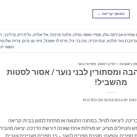
המשך קריאה
→
שתוייגו
אבירמה גולן
,
אופיר טושה גפלה
,
אלונה פרנקל
,
אלי אליהו
,
גלית דהן קרליבך
,
חי
גרינברג טור-מלכא
,
ענת זכריה
,
ערן בר-גיל
,
פרס לוי אשכול
,
ציפי גון-גרוס
,
צרויה שלו.פר
השאר תג
ה ראשונה: + פרק ראשון
,
ספרות נוער
ה ומסתורין לבני נוער / אסור לסטות
מהשביל!
POSTED ON
02/02/2014
BY
ZNO
ריכה, ליציאה לטיול, במחנה התנועה או מתחת למזגן בבית: קריאה
 והטיולים מציע, יש פעילות אחת שאינה דורשת הדרכה, יציאה מהבית
ונסיעה, התארגנות ממושכת ואפילו שיחה: קריאת ספרים. והפעם: סקירת ספרים לנוער – 15 ספרים מעניינים וטובים