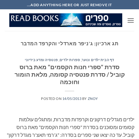
Ski
ADD ANYTHING HERE OR JUST REMOVE IT...
t
conten
תג ארכיון:
ג'ניפר מארדלי והקרפד המדבר
דף הבית ילדים ונוער
,
ספרות ילדים
,
פנטסיה ומדע בידיוני
סדרת "ספרי חנות הקסמים" מאת ברוס
קוביל / סדרת פנטסיה קסומה, מלאת הומור
וחוכמה
POSTED ON
14/05/2013
BY
ZNOY
ילדים מגדלים דרקונים וקרפדות מדברות, ומתגלים עולמות
קסומים ומסוכנים בסדרת "ספרי חנות הקסמים" מאת ברוס
קוביל. עד כה יצאו שני ספרים בסדרה: "ג'רמי תאצ'ר מגדל דרקון"