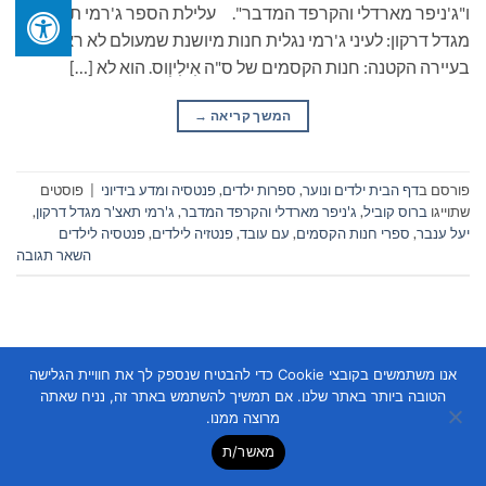
ו"ג'ניפר מארדלי והקרפד המדבר". עלילת הספר ג'רמי תאצ'ר
מגדל דרקון: לעיני ג'רמי נגלית חנות מיושנת שמעולם לא ראה
בעיירה הקטנה: חנות הקסמים של ס"ה אִילִיוְוס. הוא לא […]
המשך קריאה
→
פורסם ב
דף הבית ילדים ונוער
,
ספרות ילדים
,
פנטסיה ומדע בידיוני
|
פוסטים
שתוייגו
ברוס קוביל
,
ג'ניפר מארדלי והקרפד המדבר
,
ג'רמי תאצ'ר מגדל דרקון
,
יעל ענבר
,
ספרי חנות הקסמים
,
עם עובד
,
פנטזיה לילדים
,
פנטסיה לילדים
השאר תגובה
אנו משתמשים בקובצי Cookie כדי להבטיח שנספק לך את חוויית הגלישה
הטובה ביותר באתר שלנו. אם תמשיך להשתמש באתר זה, נניח שאתה
מרוצה ממנו.
Copyright 2026 ©
Flatsome Theme
מאשר/ת