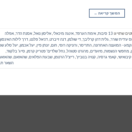
המשך קריאה
→
טים שתוייגו
13 סיבות
,
אימת הערפד
,
אינגה מיכאלי
,
אליסון נואל
,
אסנת הדר
,
אפלה
ס עידית שורר
,
גלית דהן קרליבך
,
די שולמן
,
דנה זייברט
,
דניאל פלנט
,
דרך לילות האינסוף
קמע– המועצה האחרונה
,
התריסר
,
ורוניקה רוסי
,
חום
,
יונתן פיין
,
יעל אכמון
,
יעל סלע שפי
,
מחפשי הנשמות
,
מיועדים
,
מרגרט סטוהל
,
נחל שלדים' פטריק קרמן
,
סייג' בלקווד
,
קיבואישי
,
קאמי גרסיה
,
קטיה בנוביץ'
,
רייצ'ל הרטמן
,
שבעת הפלאים
,
שהאזאם
,
שהאזאם
השאר תג