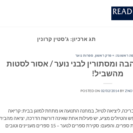
תג ארכיון:
ג'סטין קרונין
ה ראשונה: + פרק ראשון
,
ספרות נוער
ה ומסתורין לבני נוער / אסור לסטות
מהשביל!
POSTED ON
02/02/2014
BY
ZNO
ריכה, ליציאה לטיול, במחנה התנועה או מתחת למזגן בבית: קריאה
 והטיולים מציע, יש פעילות אחת שאינה דורשת הדרכה, יציאה מהבית
ונסיעה, התארגנות ממושכת ואפילו שיחה: קריאת ספרים. והפעם: סקירת ספרים לנוער – 15 ספרים מעניינים וטובים