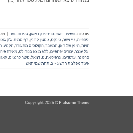
פורסם ב
חשיפה ראשונה: + פרק ראשון
,
ספרות נוער
|
פוס
יפהפייה
,
ג'יי אשר
,
ג'ינקס
,
ג'סטין קרונין
,
ג'ף סמית
,
ג'ק גנטו
הזיות
,
היומן של ריאן
,
המעבר
,
הקולוסוס מתעורר
,
הקמע
,
ה
יעל ענבר
,
יצורים יפהפיים
,
ללא מוצא בנורוולט
,
מאירה פירון
סרפינה
,
ערפדים
,
ערפיליאה
,
פ. דניאל
,
פיטר לרנג'יס
,
קאזו 
איגוד מפלצות הרשע – 2
,
תחת שמי האש
Copyright 2026 ©
Flatsome Theme