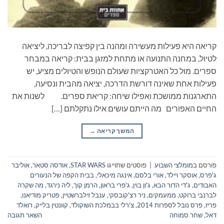
קריאה היא פעילות מעשירה ומהנה בין קפיצה לבריכה, ליציאה
לטיול, במחנה התנועה או מתחת למזגן בבית: קריאה במבחר
ספרים. מול כל האטרקציות שעולם הנופש והטיולים מציע, יש
פעילות אחת שאינה דורשת הדרכה, יציאה מהבית ונסיעה,
התארגנות ממושכת ואפילו שיחה: קריאת ספרים. לשנות את
החיים האפורים מה הייתם עושים אילו נתקלתם […]
המשך קריאה
→
פורסם ב
מומלצי השבוע
|
פוסטים שתוייגו
STAR WARS
,
אודסה סטאר
,
אוליבר
ג'פרס
,
אוסקר ויילד
,
אורי בלסם
,
אינגה מיכאלי
,
בבית הקפה של הנעורים
האבודים
,
ג'די הדור הבא
,
ג'ון בוין
,
ג'פרי בראון
,
הרמן קוך
,
ליה נירגד
,
מה שקרה
לברנבי ברוקט
,
ממעמקים
,
ניר רצ'קובסקי
,
ענבל זילברשטיין
,
פטריק מודיאנו
,
פריז
,
פרס נובל לספרות 2014
,
צ'רלי בבמלכת השוקולד
,
קוונטין בלייק
,
רואלד
דאל
,
שחר סמוחה
השאר תגובה