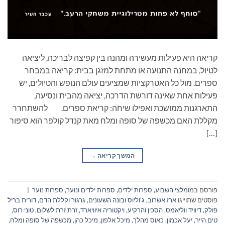
קריאה היא פעילות מעשירה ומהנה בין קפיצה לבריכה, ליציאה
לטיול, במחנה התנועה או מתחת למזגן בבית: קריאה במבחר
ספרים. מול כל האטרקציות שמציעים עולם הנופש והטיולים, יש
פעילות אחת שאינה דורשת הדרכה, יציאה מהבית ונסיעה,
התארגנות ממושכת ואפילו שיחה: קריאת ספרים. להשתחרר
מקללת האם מכשפה של סופה ומלח מאת קנדל קולפר הוא סיפור
[…]
המשך קריאה
→
פורסם ב
מומלצי השבוע
,
ספרות ילדים
,
ספרות ילדים ונוער
,
ספרות נוער
|
פוסטים שתוייגו
ארז אשרוב
,
ג'וליוס ובונה השעונים
,
גרגור וקללת הדם
,
דורית בריל
פולק
,
דיוויד ווליאמס
,
הסכין והרקיע
,
ויקטוריה איוויארד
,
זרת זרת לשלום
,
טוני רוס
,
טים הייר
,
יעל אכמון
,
כאוס מהלך
,
מיכל אלפון
,
מיכל כהן
,
מכשפה של סופה ומלח
,