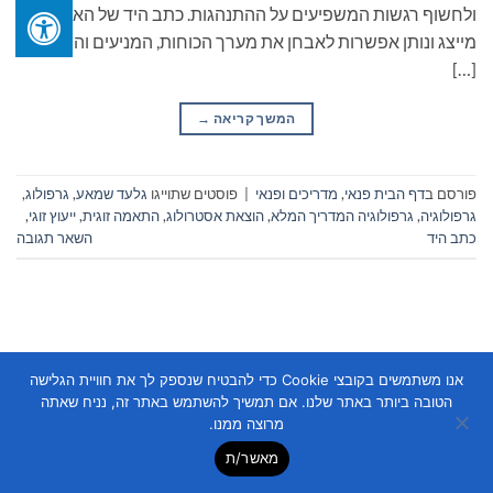
ולחשוף רגשות המשפיעים על ההתנהגות. כתב היד של האדם
מייצג ונותן אפשרות לאבחן את מערך הכוחות, המניעים והחוויות
[…]
המשך קריאה
→
פורסם ב
דף הבית פנאי
,
מדריכים ופנאי
|
פוסטים שתוייגו
גלעד שמאע
,
גרפולוג
,
גרפולוגיה
,
גרפולוגיה המדריך המלא
,
הוצאת אסטרולוג
,
התאמה זוגית
,
ייעוץ זוגי
,
כתב היד
השאר תגובה
אנו משתמשים בקובצי Cookie כדי להבטיח שנספק לך את חוויית הגלישה
הטובה ביותר באתר שלנו. אם תמשיך להשתמש באתר זה, נניח שאתה
Copyright 2026 ©
Flatsome Theme
מרוצה ממנו.
מאשר/ת