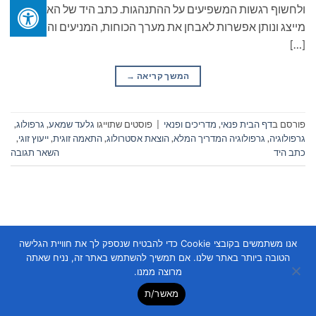
ולחשוף רגשות המשפיעים על ההתנהגות. כתב היד של האדם
מייצג ונותן אפשרות לאבחן את מערך הכוחות, המניעים והחוויות
[…]
המשך קריאה
→
פורסם ב
דף הבית פנאי
,
מדריכים ופנאי
|
פוסטים שתוייגו
גלעד שמאע
,
גרפולוג
,
גרפולוגיה
,
גרפולוגיה המדריך המלא
,
הוצאת אסטרולוג
,
התאמה זוגית
,
ייעוץ זוגי
,
כתב היד
השאר תגובה
אנו משתמשים בקובצי Cookie כדי להבטיח שנספק לך את חוויית הגלישה
הטובה ביותר באתר שלנו. אם תמשיך להשתמש באתר זה, נניח שאתה
Copyright 2026 ©
Flatsome Theme
מרוצה ממנו.
מאשר/ת