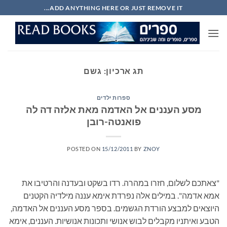
Ski
ADD ANYTHING HERE OR JUST REMOVE IT...
t
conten
תג ארכיון:
גשם
ספרות ילדים
מסע העננים אל האדמה מאת אלזה דה לה
פואנטה-רובן
POSTED ON
15/12/2011
BY
ZNOY
"צאתכם לשלום, חזרו במהרה. רדו בשקט ובעדנה והרטיבו את
אמא אדמה". במילים אלה נפרדת אימא עננה מילדיה הקטנים
היוצאים למבצע הורדת הגשמים. בספר מסע העננים אל האדמה,
הטבע ואיתניו מקבלים לבוש אנושי ותכונות אנושיות. העננים, אימא