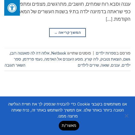
עננה וסבא רוח שמחים, חושבים, מתרגשים, מצפים ומתפלאים,
כפי שראתה בדמיונה ילדה בת 9 בשנות העשרים של המאה
הקודמת. […]
המשך קריאה
→
פורסם ב
ספרות ילדים
|
פוסטים שתוייגו
Netbook
,
אלזה דה לה פואנטה רובן
,
גשם
,
הוצאת נטבוק
,
ליה קורץ
,
מסע העננים אל האדמה
,
נעמי פרידמן
,
ספר
ילדים
,
עננים
,
שואה
,
שירים לילדים
השאר תגובה
אנו משתמשים בקובצי Cookie כדי להבטיח שנספק לך את חוויית הגלישה
הטובה ביותר באתר שלנו. אם תמשיך להשתמש באתר זה, נניח שאתה
Copyright 2026 ©
Flatsome Theme
מרוצה ממנו.
מאשר/ת