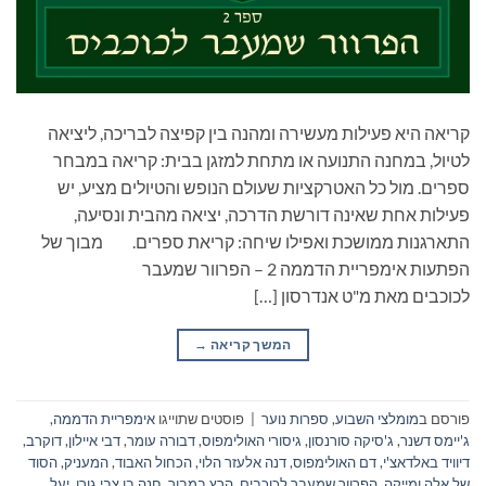
קריאה היא פעילות מעשירה ומהנה בין קפיצה לבריכה, ליציאה
לטיול, במחנה התנועה או מתחת למזגן בבית: קריאה במבחר
ספרים. מול כל האטרקציות שעולם הנופש והטיולים מציע, יש
פעילות אחת שאינה דורשת הדרכה, יציאה מהבית ונסיעה,
התארגנות ממושכת ואפילו שיחה: קריאת ספרים. מבוך של
הפתעות אימפריית הדממה 2 – הפרוור שמעבר
לכוכבים מאת מ"ט אנדרסון […]
המשך קריאה
→
פורסם ב
מומלצי השבוע
,
ספרות נוער
|
פוסטים שתוייגו
אימפריית הדממה
,
ג'יימס דשנר
,
ג'סיקה סורנסון
,
גיסורי האולימפוס
,
דבורה עומר
,
דבי איילון
,
דוקרב
,
דיוויד באלדאצ'י
,
דם האולימפוס
,
דנה אלעזר הלוי
,
הכחול האבוד
,
המעניק
,
הסוד
של אלה ומייקה
,
הפרוור שמעבר לכוכבים
,
הרץ במבוך
,
חנה בן צבי גורן
,
יעל