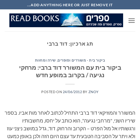
Ski
ADD ANYTHING HERE OR JUST REMOVE IT...
t
conten
תג ארכיון:
דוד ברבי
ביקור בית - משוררים וסופרים
,
שירה ומחזות
ביקור בית עם המשורר דוד ברבי: מרחקי
נגיעה / בקרוב במופע חדש
POSTED ON
24/06/2012
BY
ZNOY
המשורר והמוזיקאי דוד ברבי התחיל לכתוב לאחר מות אביו. בספר
שיריו השני, "מרחבי נגיעה", הוא כותב על יחסו, מחשבותיו
ורגשותיו אל מול הפרט – הקרוב והרחוק. דוד, גדל במושב ניצני עוז
ולא ויתר על הסביבה הטבעית עד עצם היום הזה ולכן באופן כמעט