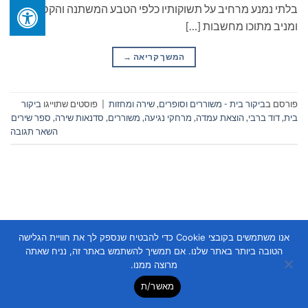
בלתי נמנע מרחיב על תשוקותיו כלפי הטבע המשתנה והקסום
ומניב מתוכו מחשבות […]
המשך קריאה
→
פורסם ב
ביקור בית - משוררים וסופרים
,
שירה ומחזות
|
פוסטים שתוייגו
ביקור
בית
,
דוד ברבי
,
הוצאת עמדה
,
מרחקי נגיעה
,
משוררים
,
סדנאות שירה
,
ספר שירים
השאר תגובה
אנו משתמשים בקובצי Cookie כדי להבטיח שנספק לך את חוויית הגלישה
Copyright 2026 ©
Flatsome Theme
הטובה ביותר באתר שלנו. אם תמשיך להשתמש באתר זה, נניח שאתה
מרוצה ממנו.
מאשר/ת