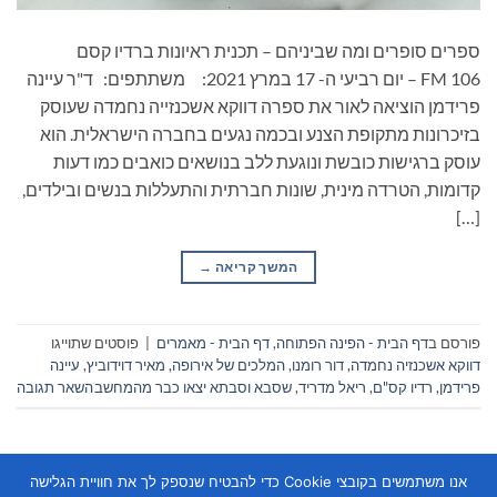
ספרים סופרים ומה שביניהם – תכנית ראיונות ברדיו קסם
106 FM – יום רביעי ה- 17 במרץ 2021: משתתפים: ד"ר עיינה
פרידמן הוציאה לאור את ספרה דווקא אשכנזייה נחמדה שעוסק
בזיכרונות מתקופת הצנע ובכמה נגעים בחברה הישראלית. הוא
עוסק ברגישות כובשת ונוגעת ללב בנושאים כואבים כמו דעות
קדומות, הטרדה מינית, שונות חברתית והתעללות בנשים ובילדים,
[…]
המשך קריאה
→
פורסם ב
דף הבית - הפינה הפתוחה
,
דף הבית - מאמרים
|
פוסטים שתוייגו
דווקא אשכנזיה נחמדה
,
דור רומנו
,
המלכים של אירופה
,
מאיר דוידוביץ
,
עיינה
פרידמן
,
רדיו קס"ם
,
ריאל מדריד
,
שסבא וסבתא יצאו כבר מהמחשב
השאר תגובה
אנו משתמשים בקובצי Cookie כדי להבטיח שנספק לך את חוויית הגלישה