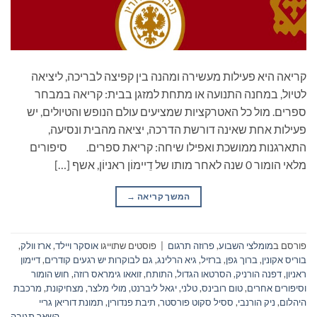
קריאה היא פעילות מעשירה ומהנה בין קפיצה לבריכה, ליציאה
לטיול, במחנה התנועה או מתחת למזגן בבית: קריאה במבחר
ספרים. מול כל האטרקציות שמציעים עולם הנופש והטיולים, יש
פעילות אחת שאינה דורשת הדרכה, יציאה מהבית ונסיעה,
התארגנות ממושכת ואפילו שיחה: קריאת ספרים. סיפורים
מלאי הומור 0 שנה לאחר מותו של דֵיימוֹן ראניוֹן, אשף […]
המשך קריאה
→
פורסם ב
מומלצי השבוע
,
פרוזה תרגום
|
פוסטים שתוייגו
אוסקר ויילד
,
ארז וולק
,
בוריס אקונין
,
ברוך גפן
,
ברזיל
,
גיא הרלינג
,
גם לבוקרות יש רגעים קודרים
,
דיימון
ראניון
,
דפנה הורניק
,
הסרטאו הגדול
,
התותח
,
זואאו גימראס רוזה
,
חוש הומור
וסיפורים אחרים
,
טום רובינס
,
טלני
,
יגאל ליברנט
,
מולי מלצר
,
מצחיקונת
,
מרכבת
היהלום
,
ניק הורנבי
,
ססיל סקוט פורסטר
,
תיבת פנדורין
,
תמונת דוריאן גריי
השאר תגובה