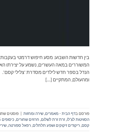
בין חדשות השבוע: מסע חיפוש דרמטי בעקבות י
המשוררים במאה העשרים, נשמע על יצירתו האחרו
ומהעולם, המתקיים […]
פורסם ב
דף הבית - מאמרים
,
שירה ומחזות
|
פוסטים שתוי
הסוויטות לצ'לו
,
זרת זרת לשלום
,
חרוזים שחורים
,
כיסופים 2015
קסם
,
ריקודים זיקוקים ושפע תלתלים
,
רפאל ספורטה
,
שירי