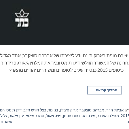
צירת מופת בארוקית, נתוודע ליצירתו של אברהם סוצקבר, אחד מגדולי
נה של המשורר הוולשי דילן תומס ונכיר את המלחין גיאורג פרידריך
הנדל בספר חדש לילדים מסדרת 'צלילי קסם'. כיסופים 2015 כנס ירושלים לסופרים ומשוררים יהודים מהארץ
המשך קריאה
→
יגו
אביטל הררי
,
אברהם סוצקבר
,
אריק סיבלין
,
בני מר
,
בצל חורש חלב
,
דילן תומס
,
הנד
,
מחילת הארנב
,
מירה מגן
,
נחום גוטמן
,
ניצה שאול
,
סמדר מילוא
,
ערן צלגוב
,
צלילי
ם
השאר תג