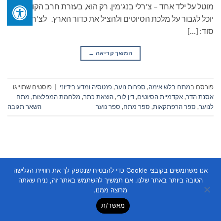
מוטל על ילד אחד – צ'רלי בנג'מין. רק הוא, בעזרת חרב הקורבן,
יוכל לגבור על מלכת הסיוטים ולהציל את כדור הארץ. לצ'רלי יש
סוד: […]
המשך קריאה
→
פורסם ב
מתח בלש אימה
,
ספרות נוער
,
פנטסיה ומדע בידיוני
|
פוסטים שתוייגו
אסנת הדר
,
אקדמיית הסיוטים
,
דין לורי
,
הוצאת כתר
,
מלחמת המפלצות
,
מתח
לנוער
,
ספר הרפתקאות
,
ספר מתח
,
ספר נוער
השאר תגובה
אנו משתמשים בקובצי Cookie כדי להבטיח שנספק לך את חוויית הגלישה
הטובה ביותר באתר שלנו. אם תמשיך להשתמש באתר זה, נניח שאתה
Copyright 2026 ©
Flatsome Theme
מרוצה ממנו.
מאשר/ת