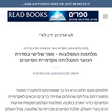
Ski
ADD ANYTHING HERE OR JUST REMOVE IT...
t
conten
תג ארכיון:
דין לורי
מתח בלש אימה
,
ספרות נוער
,
פנטסיה ומדע בידיוני
מלחמת המפלצות – ספר שלישי בסדרת
הנוער המצליחה אקדמיית הסיוטים
POSTED ON
12/03/2012
BY
ZNOY
חלמתם פעם חלום נורא כל כך ששמחתם להתעורר ממנו?
התעוררתם וגיליתם שהחלום אמיתי? ברוכים הבאים לאקדמיית
הסיוטים! כדור הארץ בסכנה. מפלצות הצלמון תוקפות וזורעות
הרס בערי העולם. מלכת הסיוטים מכריזה על שלטונה. גורל העולם