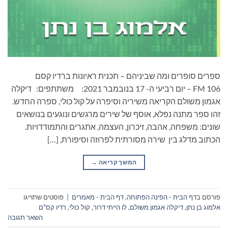
ספרים סופרים ומה שביניהם – תכנית ראיונות ברדיו קסם
106 FM – יום רביעי ה- 17 בנובמבר 2021: משתתפים: דיקלה
אגמון משולם הקריאה משיריה וסיפרה על קול כולי, ספרה החדש.
זהו ספר מתנה נפלא, אוסף של שירים מרגשים ונוגעים בנושאים
שונים: משפחה, אהבה, זיכרון, העצמה, אתגרים והתמודדויות.
הכתוב מדלג בין שירה מסורתית לפרוזה וסיפורת, […]
המשך קריאה
→
פורסם ב
דף הבית - הפינה הפתוחה
,
דף הבית - מאמרים
|
פוסטים שתוייגו
אלמוג בן נתן
,
דיקלה אגמון משולם
,
לו הייתי דרור
,
קול כולי
,
רדיו קס"ם
השאר תגובה