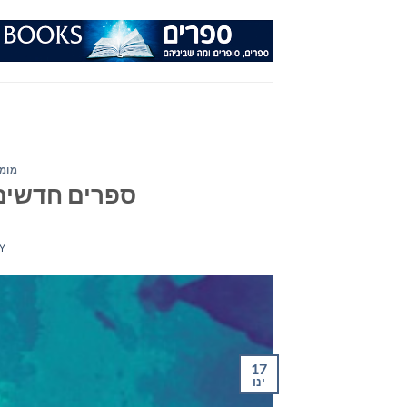
Ski
t
conten
מומל
ספרים חדשים – מ
Y
17
ינו