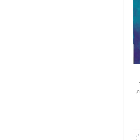
,
ר
,