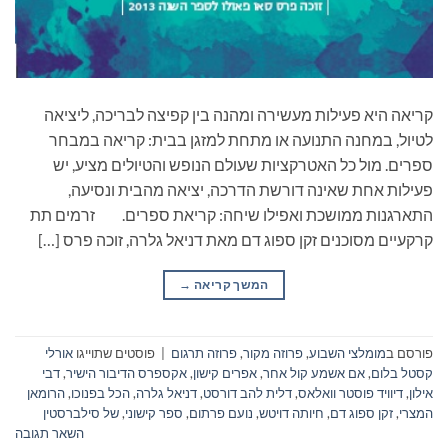
קריאה היא פעילות מעשירה ומהנה בין קפיצה לבריכה, ליציאה
לטיול, במחנה התנועה או מתחת למזגן בבית: קריאה במבחר
ספרים. מול כל האטרקציות שעולם הנופש והטיולים מציע, יש
פעילות אחת שאינה דורשת הדרכה, יציאה מהבית ונסיעה,
התארגנות ממושכת ואפילו שיחה: קריאת ספרים. זרמים תת
קרקעיים מסוכנים זקן ספוג דם מאת דניאל גלרה, זוכה פרס […]
המשך קריאה
→
פורסם ב
מומלצי השבוע
,
פרוזה מקור
,
פרוזה תרגום
|
פוסטים שתוייגו
אורלי
קסטל בלום
,
אם אשמע קול אחר
,
אפרים קישון
,
אקספרס הדיבור הישיר
,
דבי
אילון
,
דיוויד פוסטר וואלאס
,
דלית להב דורסט
,
דניאל גלרה
,
הכל בפנוכו
,
הרומאן
המצרי
,
זקן ספוג דם
,
חיותה דויטש
,
נועם פרתום
,
ספר קישוני
,
של סילברסטין
השאר תגובה