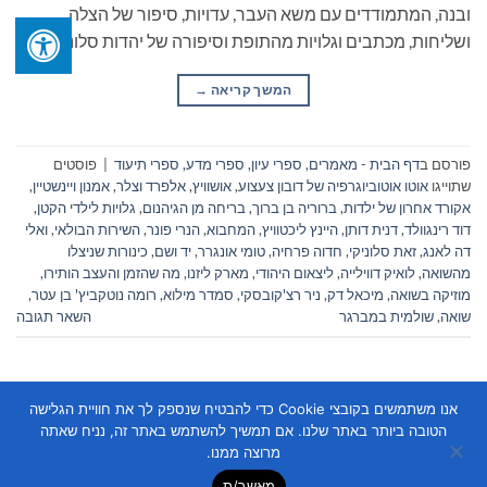
ובנה, המתמודדים עם משא העבר, עדויות, סיפור של הצלה
ושליחות, מכתבים וגלויות מהתופת וסיפורה של יהדות סלוניקי […]
המשך קריאה
→
פורסם ב
דף הבית - מאמרים
,
ספרי עיון, ספרי מדע, ספרי תיעוד
|
פוסטים
שתוייגו
אוטו אוטוביוגרפיה של דובון צעצוע
,
אושוויץ
,
אלפרד וצלר
,
אמנון ויינשטיין
,
אקורד אחרון של ילדות
,
ברוריה בן ברוך
,
בריחה מן הגיהנום
,
גלויות לילדי הקטן
,
דוד רינגוולד
,
דנית דותן
,
היינץ ליכטוויץ
,
המחבוא
,
הנרי פונר
,
השירות הבולאי
,
ואלי
דה לאנג
,
זאת סלוניקי
,
חדוה פרחיה
,
טומי אונגרר
,
יד ושם
,
כינורות שניצלו
מהשואה
,
לואיק דווילייה
,
ליצאום היהודי
,
מארק ליזנו
,
מה שהזמן והעצב הותירו
,
מוזיקה בשואה
,
מיכאל דק
,
ניר רצ'קובסקי
,
סמדר מילוא
,
רומה נוטקביץ' בן עטר
,
שואה
,
שולמית במברגר
השאר תגובה
אנו משתמשים בקובצי Cookie כדי להבטיח שנספק לך את חוויית הגלישה
הטובה ביותר באתר שלנו. אם תמשיך להשתמש באתר זה, נניח שאתה
מרוצה ממנו.
מאשר/ת