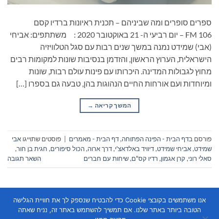
ספרים סופרים ומה שביניהם – תכנית ראיונות ברדיו קסם
106 FM – יום רביעי ה- 21 באוקטובר 2020 : משתתפים: אביחי
(אבי) שמידט נמנה במשך שנים רבות עם סגל הטלוויזיה
הישראלית, הערוץ הראשון, והזדמן בנסיבות שונות למקומות רבים
מחוץ לגבולות המדינה. היכרותו עם פינות עולם רבות, שונות
ומיוחדות ועם אורחות החיים הנהוגות בהן, טבעה גם בספרו […]
המשך קריאה
→
פורסם ב
דף הבית - הפינה הפתוחה
,
דף הבית - מאמרים
|
פוסטים שתוייגו
אבי
שמידט
,
אביחי שמידט
,
דיוויד באלדאצ'י
,
דרך ארוה
,
הכול סיפורים
,
חגית בן חור
,
סאלי רוני
,
קרן אגמון
,
רדיו קס"ם
,
שיחות עם חברים
השאר תגובה
אנו משתמשים בקובצי Cookie כדי להבטיח שנספק לך את חוויית הגלישה
הטובה ביותר באתר שלנו. אם תמשיך להשתמש באתר זה, נניח שאתה