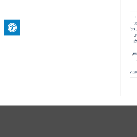
+
ני
גיל
ן
,
ן
וש
,
ובה