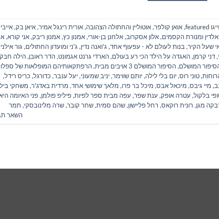
יגו
featured
,
אואן קולפר
,
אוטוליין והחתולה הצהובה
,
אורית רינגל אמיר
,
איאן בק
,
אייבי 
אלדין ומנורת הקסמים
,
אלון אסקרוב
,
אלחנן בן-אורי
,
אמנון כץ
,
אמנון ריבק
,
אני קורא
,
אנ
אי שעל הקיר
,
בנות לעולם לא - עפעוף אחד
,
ג'ואנה נדין
,
ג'ני ומועדון החתולים
,
גור אילני
,
,
דני קרמן
,
האגדה על הילד הכי רע בעולם
,
הארדי גרנט אגמונט
,
הדר ראובן
,
הילה חבקי
סיפור המושלם
,
הסיפור המושלם 3 אויבים מבית
,
הרפתקאותיהם המופלאות של ספלולו
רוחות
,
טוני רוס
,
יום בלי לילה
,
יותם שווימר
,
יניב שמעוני
,
יעל ענבר
,
כדורגל
,
כריס רידל
,
ב
,
מיי גיבס
,
מיכאל אבס
,
מיכל בר פרו
,
מלאך שימושי אחד
,
מרדית באדג'ר
,
משחקי ביל
פי בלקול
,
עטרה אופק
,
ענת שפר
,
עפה מבית ספר לפיות
,
פיליפ פולמן
,
פני האיומה היא
בקה מגן
,
רונית רוקאס
,
רחל פליישון
,
שהם סמית
,
שחר קובר
,
שרה מלינובסקי
,
תמר
השאר תג