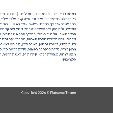
פורסם ב
דף הבית - מאמרים
,
ספרות ילדים
|
פוסטים שתוי
בין מטפלות בשמרטפית
,
אייבי ובין
,
אינה קצב
,
אלדד אילני
,
ברוז
,
אשכר ארבליך-בריפמן
,
באושר ועושר כאילו... - ראי ר
טורייצה
,
גלית חזק
,
ד"ר מאירה איזנהמר
,
דיסני ג'נה קריסטי
הכדור הוא ה…גול חוזר בגדול!
,
המרדף אחר איש החידות
,
ה
וכרבולון
,
זוטה מכשפה חסרת השראה
,
חבורת איקס ובית ה
להיות מנהיג
,
ליאורה גרוסמן
,
מאירה פירון
,
מונו הוא לא ארנ
נורמן לינדזי
,
סדרת הרפתקה ראשונה
,
סדרת קריאת כיף
,
סו
מגנט לצרות
,
פשטידת הפלא
,
קיקה תורפ
,
ראשית קריאה
,
ר
קלנר-בוקי
Copyright 2026 ©
Flatsome Theme