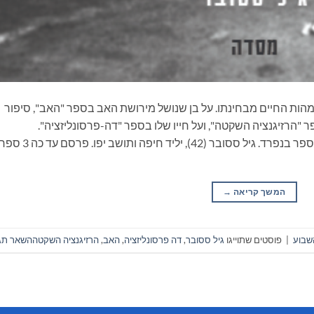
הות החיים מבחינתו. על בן שנושל מירושת האב בספר "האב", סיפור
"הרזיגנציה השקטה", ועל חייו שלו בספר "דה-פרסונליזציה".
טרילוגיה שאפשר לקרוא אותה בשלמותה או כל ספר בנפרד. גיל ססובר (42), יליד
המשך קריאה
→
שבוע
|
פוסטים שתוייגו
גיל ססובר
,
דה פרסונליזציה
,
האב
,
הרזיגנציה השקטה
השאר תג