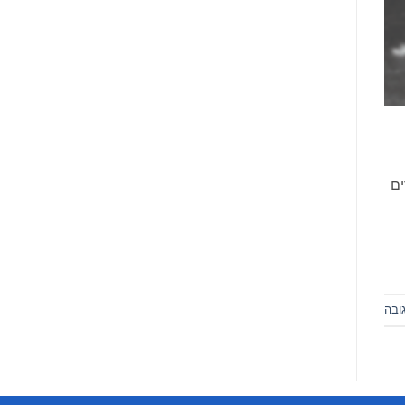
 חיפה ותושב יפו. פרסם עד כה 3 ספרים
ובה