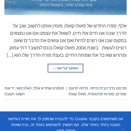
אלף, ספרו החדש של פאולו קואלו, מזמין אותנו לחשוב שוב על
הדרך שבה אנו חיים את חיינו, לשאול את עצמנו אם אנו נמצאים
במקום שבו אנו רוצים להיות ואם אנו עושים את הדברים שאנו
רוצים לעשות. בשנת 2006 פאולו קואלו נכנס למשבר דתי עמוק
ומרגיש שאיבד את שמחת החיים. בעצת מורה הדרך שלו הוא […]
המשך קריאה
→
פורסם ב
דף הבית פרוזה
,
פרוזה תרגום
|
פוסטים שתוייגו
אלף
,
האלכימאי
,
ידיעות
ספרים
,
ספרות פורטוגזית
,
פאולו קואלו
השאר תגובה
אנו משתמשים בקובצי Cookie כדי להבטיח שנספק לך את חוויית הגלישה
הטובה ביותר באתר שלנו. אם תמשיך להשתמש באתר זה, נניח שאתה
מרוצה ממנו.