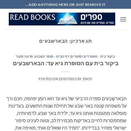
Ski
ADD ANYTHING HERE OR JUST REMOVE IT...
t
conten
תג ארכיון:
הבארשבעים
ביקור בית - משוררים וסופרים
,
דף הבית - סופר השבוע
,
פרוזה מקור
ביקור בית עם הסופרת גיא עד: הבארשבעים
POSTED ON
22/07/2012
BY
ZNOY
הבארשֶבעים ספרה הרביעי של גיא עד הוא רומן יפהפה, חכם ורך
על משפחה קטנה באר שבע של תחילת שנות התשעים. בעדינות
מופלאה ממגנטת אותנו גיא עד, ילידת באר שבע, לדמויותיה,
שמתמסרות לחיים באדיקות מכמירת לב, וטווה לעינינו סיפור
ישראלי מזהיר בבדידותו. "תמיד היו שואלים אותי, מאיפה את.