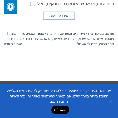
הייתי עונה, מבאר שבע וכולם היו צוחקים, כאילו […]
המשך קריאה
→
פורסם ב
ביקור בית - משוררים וסופרים
,
דף הבית - סופר השבוע
,
פרוזה מקור
|
פוסטים שתוייגו
באר שבע
,
ביקור בית
,
גיא עד
,
הבארשבעים
,
כנרת זמורה ביתן
,
ספר פרוזה
,
פרס לוי אשכול
השאר תגובה
Copyright 2026 ©
Flatsome Theme
אנו משתמשים בקובצי Cookie כדי להבטיח שנספק לך את חוויית הגלישה
הטובה ביותר באתר שלנו. אם תמשיך להשתמש באתר זה, נניח שאתה
מרוצה ממנו.
מאשר/ת