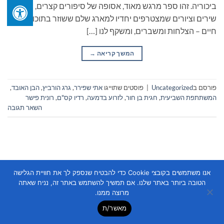
ביכוריה. זהו ספר מרגש מאוד, אסופה של סיפורים קצרים, הגיגים,
שירים וציורים שמצטרפים יחדיו למארג שלם ששוזר בתוכו פיסות
חיים – הצלחות ומשברים, ומשקף לנו […]
המשך קריאה
→
פורסם ב
Uncategorized
|
פוסטים שתוייגו
אתי שפירר
,
גרג הורביץ
,
הבן האובד
,
המשתתפת השביעית
,
חגית בן חור
,
לזרוע בדמעה
,
רדיו קס"ם
,
רונית פישר
השאר תגובה
אנו משתמשים בקובצי Cookie כדי להבטיח שנספק לך את חוויית הגלישה
הטובה ביותר באתר שלנו. אם תמשיך להשתמש באתר זה, נניח שאתה
Copyright 2026 ©
Flatsome Theme
מרוצה ממנו.
מאשר/ת