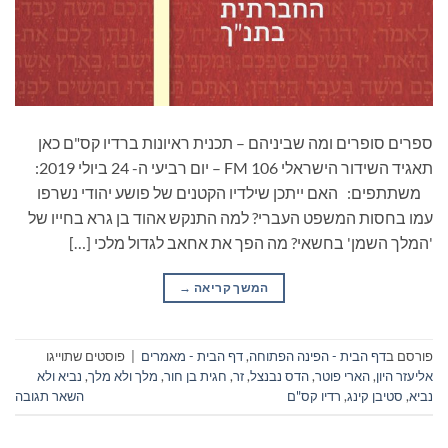
ספרים סופרים ומה שביניהם – תכנית ראיונות ברדיו קס"ם כאן
תאגיד השידור הישראלי 106 FM – יום רביעי ה- 24 ביולי 2019:
משתתפים: האם ייתכן שילדיו הקטנים של פושע יהודי נשרפו
עמו בחסות המשפט העברי? למה התנקש אהוד בן גרא בחייו של
'המלך השמן' בחשאי? מה הפך את אחאב לגדול מלכי […]
המשך קריאה
→
פורסם ב
דף הבית - הפינה הפתוחה
,
דף הבית - מאמרים
|
פוסטים שתוייגו
אליעזר היון
,
הארי פוטר
,
הדס נבנצל
,
זר
,
חגית בן חור
,
מלך ולא מלך
,
נביא ולא
נביא
,
סטיבן קינג
,
רדיו קס"ם
השאר תגובה