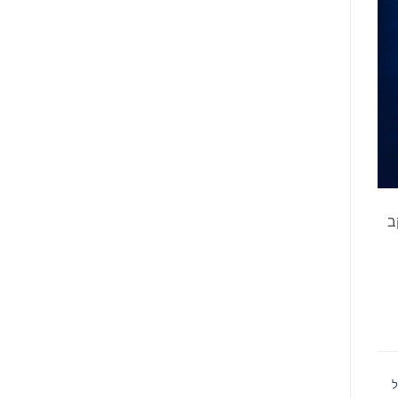
ות: יעקב
ל