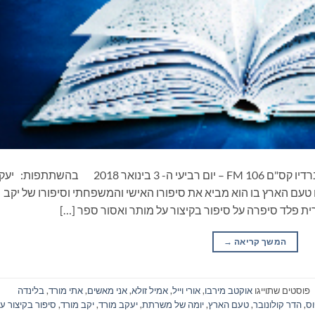
ספרים סופרים ומה שביניהם – תכנית ראיונות ברדיו קס"ם 106 FM – יום רביעי ה- 3 בינואר 2018 בהשתתפ
 טעם הארץ בו הוא מביא את סיפורו האישי והמשפחתי וסיפורו של יקב
ת פלד סיפרה על סיפור בקיצור על מותר ואסור ספר […]
המשך קריאה
→
פוסטים שתוייגו
אוקטב מירבו
,
אורי וייל
,
אמיל זולא
,
אני מאשים
,
אתי מורד
,
בלינדה
וס
,
הדר קולונובר
,
טעם הארץ
,
יומה של משרתת
,
יעקב מורד
,
יקב מורד
,
סיפור בקיצור ע