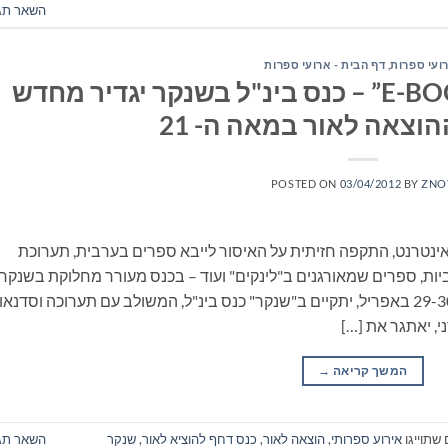
השאר תג
ועי ספרות
,
דף הבית - ארועי ספרות
"במקום בו שורפים E-BOOKS” – כנס בינ"ל בשנקר יגדיר מחדש
וצאה לאור במאה ה- 21
POSTED ON
03/04/2012
BY
ZNO
נטרנט, התקפה חזיתית על האיסור לייבא ספרים בערבית, תערוכת
ות, ספרים שמאורגנים ב"לינקים" ועוד – בכנס מעורר מחלוקת בשנקר
בסוף אפריל. בסוף החודש, בימים ראשון-שני 29-30 באפריל, יתקיים ב"שנקר" כנס בינ"ל, המשולב עם תערוכה וסדנא
, יאתגר את […]
המשך קריאה
→
שתוייגו
אירוע ספרותי
,
הוצאה לאור
,
כנס דחף להוציא לאור
,
שנקר
השאר תג