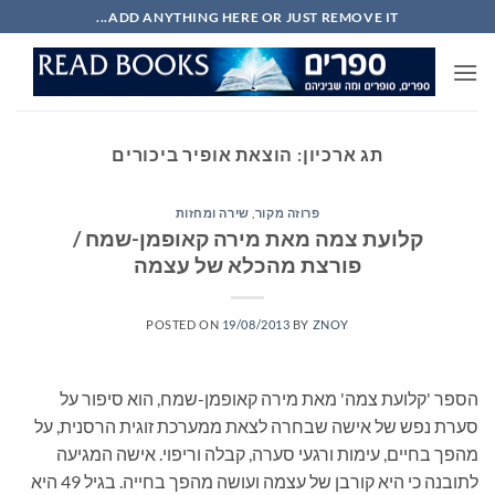
Ski
ADD ANYTHING HERE OR JUST REMOVE IT...
t
conten
תג ארכיון:
הוצאת אופיר ביכורים
פרוזה מקור
,
שירה ומחזות
קלועת צמה מאת מירה קאופמן-שמח /
פורצת מהכלא של עצמה
POSTED ON
19/08/2013
BY
ZNOY
הספר 'קלועת צמה' מאת מירה קאופמן-שמח, הוא סיפור על
סערת נפש של אישה שבחרה לצאת ממערכת זוגית הרסנית, על
מהפך בחיים, עימות ורגעי סערה, קבלה וריפוי. אישה המגיעה
לתובנה כי היא קורבן של עצמה ועושה מהפך בחייה. בגיל 49 היא