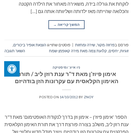
לוקחת את גורלה בידה, משאירה מאחור את הילדה הקטנה
והכלואה שהייתה מאז ילדותה ושליוותה אותה גם […]
המשך קריאה
→
פורסם ב
פרוזה מקור
,
שירה ומחזות
|
פוסטים שתוייגו
הוצאת אופיר ביכורים
,
זוגיות
,
יחסים
,
קלועת צמה מאת מירה קאופמן-שמח
השאר תגובה
ניו אייג' ומיסטיקה
אימון פיוז'ן מאת ד"ר ענת רוזן ליב / תורת
האימון הקלאסית עם עקרונות הזן בודהיזם
POSTED ON
14/10/2012
BY
ZNOY
הספר 'אימון פיוז'ן – אימון וזן בדרך לנקודת האופטימום' מאת ד"ר
ענת רוזן ליב, משלב בצורה פורצת דרך את תורת האימון הקלאסית
הפרקטית עם עקרונות הזן בודהיזם, ויוצר מודל חדש וחלוצי של