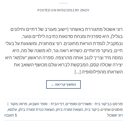
POSTED ON
09/02/2012
BY
ZNOY
רוני אשכול מתגוררת באשחר (יישוב מעורב של דתיים וחילונים
בגליל), היא ספרנית ומנחת סדנאות כתיבה לילדים ונוער,
ובמקביל, לומדת הוראת מחוננים. רוני צמחונית, ומשוגעת על בעלי
חיים, בעיקר פרוותיים. כשהיא רואה גור, לא משנה של מה, היא
נמסה מיד וצריך לנגב אותה מהרצפה. ספרה הראשון "עלמא" היא
יצירה שכולה קסם, המבקשת לברוא עולם מכושף השואב את
השראתו מהפילוסופיה […]
המשך קריאה
→
פורסם ב
ביקור בית - משוררים וסופרים
,
דף הבית - סופר השבוע
,
פרוזה מקור
|
פוסטים שתוייגו
ביקור בית
,
הוצאת זמורה ביתן
,
הוצאת כנרת זמורה ביתן
,
עלמא
,
רוני אשכול
1
תגובה