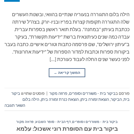
הילה בלום התגוררה בנעוריה שנתיים בהוואי, ובשנות העשרים
שלה התגוררה תקופות קצרות בפריז ובניו-יורק. בצה"ל שירתה
ככתבת בעיתון "במחנה". בעלת תואר ראשון בספרות עברית.
עבדה כמה שנים כעיתונאית ברשת "ידיעות תקשורת", בעיקר
ב"עיתון ירושלים", שם פרסמה כתבות וטורים אישיים. כתבה בעבר
ביקורות ספרות וכתבות למדור הספרות של "ידיעות אחרונות".
לפני כעשר שנים החלה לעבוד כעורכת […]
המשך קריאה
→
פורסם ב
ביקור בית - משוררים וסופרים
,
פרוזה מקור
|
פוסטים שתוייגו
ביקור
בית
,
הביקור
,
הוצאת זמורה ביתן
,
הוצאת כנרת זמורה ביתן
,
הילה בלום
השאר תגובה
ביקור בית - משוררים וסופרים
,
דף הבית - סופר השבוע
,
פרוזה מקור
ביקור בית עם הסופרת רוני אשכול: עלמא