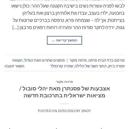
לבשו לפניה עשרות נשים בישיבה הקטנה שעל ההר: כולן נישאו
בהכנעה, ילדו בעצב, עבדו את אלוהיהן ברצון ואת בעליהן
בצייתנות. אך לה – שצמחה פרא, טיפסה בברכיים שרוטות על
גגות, ירדה לחקר סודות ההר והעירה רוחות רפאים מרבצן […]
המשך קריאה
→
פורסם ב
דף הבית פרוזה
,
פרוזה מקור
|
פוסטים שתוייגו
האח הגדול
,
הוצאת
זמורה ביתן
,
החצי השני של הלילה
,
שפרה קורנפלד
השאר תגובה
פרוזה מקור
אצבעות של פסנתרן מאת יהלי סובול /
מציאות ישראלית בתרכובת חדשה
POSTED ON
23/05/2012
BY
ZNOY