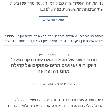
16 והמותחן העשירי שלה. כמו קודמיו הוא נשי מאד, שנון בזכות
שתי הגיבורות המשעשעות, בונה עולם […]
המשך קריאה
→
פורסם ב
ביקור בית - משוררים וסופרים
,
מתח בלש אימה
,
פרוזה מקור
|
פוסטים
שתוייגו
אדיבה גפן
,
ביקור בית
,
הוצאת זמורה ביתן
,
נעדרת
,
ספר מתח
1
תגובה
דף הבית פרוזה
,
פרוזה מקור
החצי השני של הלילה מאת שפרה קורנפלד /
דיוקן רווי געגועים מרים-מתוקים של קהילה
מחמירה ופרועה
POSTED ON
28/05/2012
BY
ZNOY
ביום חופתה עומדת נערה בת-חמש עשרה בשמלה שאולה,
הגדולה עליה בכמה מידות, ומחכה. את השמלה הטלואה הזו כבר