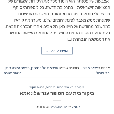
אצבעות של פסנתרן הוא רומן המכיל את היסודות השגורים של
המציאות הישראלית – בתרכובת חדשה. בקול ספרותי סוחף
פורש יהלי סובול סיפור מרתק ומותח, המשרטט אפשרות
שמונחת ממש מעבר לפינת היומיום שלנו, ומעורר את קוראיו
למחשבה מחודשת על חיינו כאן. תל אביב, אחרי המלחמה הבאה.
בעיר זרועת ההרס מנסים התושבים להסתגל למציאות החדשה.
את הממשלה הנבחרת […]
המשך קריאה
→
פורסם ב
פרוזה מקור
|
פוסטים שתוייגו
אצבעות של פסנתרן
,
הוצאת זמורה ביתן
,
יהלי סובול
השאר תגובה
ביקור בית - משוררים וסופרים
,
פרוזה מקור
ביקור בית עם הסופר ענר שלו: אמא
POSTED ON
26/03/2012
BY
ZNOY