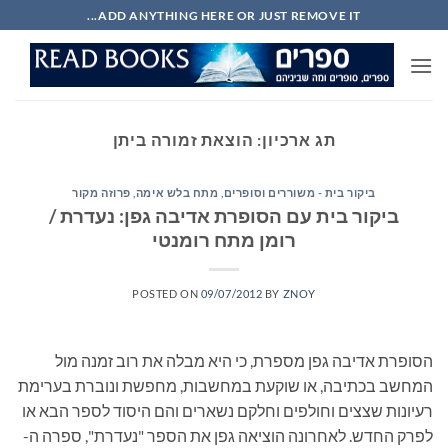
Ski
ADD ANYTHING HERE OR JUST REMOVE IT...
t
conten
תג ארכיון:
הוצאת זמורה ביתן
ביקור בית - משוררים וסופרים
,
מתח בלש אימה
,
פרוזה מקור
ביקור בית עם הסופרת אדיבה גפן: נעדרת /
רומן מתח רומנטי
POSTED ON
09/07/2012
BY
ZNOY
הסופרת אדיבה גפן מספרת, כי היא מבלה את רוב זמנה מול
המחשב בכתיבה, או שוקעת במחשבות, מחפשת ונוברת בערימת
רעיונות שצצים וחולפים וחלקם נשארים והם היסוד לספר הבא או
לפרק החדש. לאחרונה הוציאה גפן את הספר "נעדרת", ספרה ה-