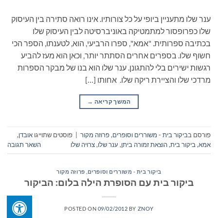
ענר שלו מתעניין ביופי על כל צורותיו. אינו רואה סתירה בין העיסוק
שלו כפרופסור למתמטיקה באוניברסיטה לבין העיסוק שלו
בכתיבה ספרותית. "אמא", ספרו הרביעי, הוא, לטענתו, הספר הכי
חשוף שלו. בספרים אחרים הסתתר יותר, וכאן הוא מעז להביע
רגשות ישירים בלי להתגונן. ענר שלו הוא בנו של מבקר הספרות
מרדכי שלו והציירת ריקה שלו. אחותו […]
המשך קריאה
→
פורסם ב
ביקור בית - משוררים וסופרים
,
פרוזה מקור
|
פוסטים שתוייגו
אובדן
,
אמא
,
ביקור בית
,
הוצאת זמורה ביתן
,
ענר שלו
,
צרויה שלו
השאר תגובה
ביקור בית - משוררים וסופרים
,
פרוזה מקור
ביקור בית עם הסופרת הילה בלום: הביקור
POSTED ON
09/02/2012
BY
ZNOY