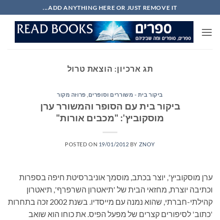
Ski
ADD ANYTHING HERE OR JUST REMOVE IT...
t
conten
תג ארכיון:
הוצאת טרול
ביקור בית - משוררים וסופרים
,
פרוזה מקור
ביקור בית עם הסופר והמשורר ערן
מוסקוביץ': "מכבים אורות"
POSTED ON
19/01/2012
BY
ZNOY
ערן מוסקוביץ', יוצר בכתב, מוסמך אוניברסיטת חיפה בספרות
וכתיבה יוצרת, מחזאי הבית של 'תיאטרון השרפרף', תיאטרון
קהילתי-חברתי, שהוא נמנה עם מייסדיו. בשנת 2002 זכה בתחרות
'כתוב' לסיפורים קצרים של מפעל הפיס. את כוחו הוא שואב