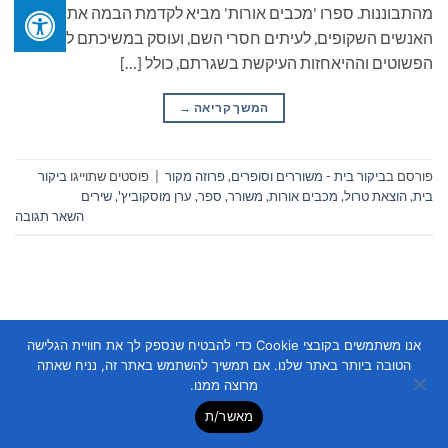
מהתבוננות. ספרו 'מכבים אורות' מביא לקדמת הבמה את
האנשים השקופים, לעיתים חסרי השם, ועוסק במשיכתם להרגלים
הפשוטים וההיאחזות העיקשת בשגרתם, כולל […]
המשך קריאה
→
פורסם ב
ביקור בית - משוררים וסופרים
,
פרוזה מקור
|
פוסטים שתוייגו
ביקור
בית
,
הוצאת טרול
,
מכבים אורות
,
משורר
,
ספר
,
ערן מוסקוביץ'
,
שירים
השאר תגובה
אנו משתמשים בקובצי Cookie כדי להבטיח שנספק לך את חוויית הגלישה
הטובה ביותר באתר שלנו. אם תמשיך להשתמש באתר זה, נניח שאתה
Copyright 2026 ©
Flatsome Theme
מרוצה ממנו.
מאשר/ת