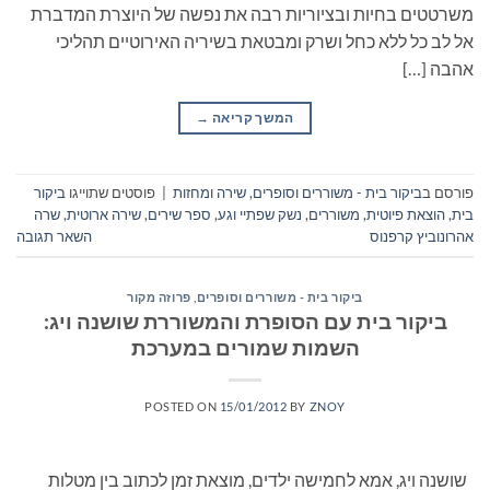
משרטטים בחיות ובציוריות רבה את נפשה של היוצרת המדברת
אל לב כל ללא כחל ושרק ומבטאת בשיריה האירוטיים תהליכי
אהבה […]
המשך קריאה
→
פורסם ב
ביקור בית - משוררים וסופרים
,
שירה ומחזות
|
פוסטים שתוייגו
ביקור
בית
,
הוצאת פיוטית
,
משוררים
,
נשק שפתיי וגע
,
ספר שירים
,
שירה ארוטית
,
שרה
אהרונוביץ קרפנוס
השאר תגובה
ביקור בית - משוררים וסופרים
,
פרוזה מקור
ביקור בית עם הסופרת והמשוררת שושנה ויג:
השמות שמורים במערכת
POSTED ON
15/01/2012
BY
ZNOY
שושנה ויג, אמא לחמישה ילדים, מוצאת זמן לכתוב בין מטלות