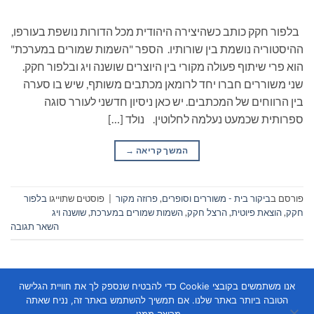
בלפור חקק כותב כשהיצירה היהודית מכל הדורות נושפת בעורפו,
ההיסטוריה נושמת בין שורותיו. הספר "השמות שמורים במערכת"
הוא פרי שיתוף פעולה מקורי בין היוצרים שושנה ויג ובלפור חקק.
שני משוררים חברו יחד לרומאן מכתבים משותף, שיש בו סערה
בין הרווחים של המכתבים. יש כאן ניסיון חדשני לעורר סוגה
ספרותית שכמעט נעלמה לחלוטין. נולד […]
המשך קריאה
→
פורסם ב
ביקור בית - משוררים וסופרים
,
פרוזה מקור
|
פוסטים שתוייגו
בלפור
חקק
,
הוצאת פיוטית
,
הרצל חקק
,
השמות שמורים במערכת
,
שושנה ויג
השאר תגובה
אנו משתמשים בקובצי Cookie כדי להבטיח שנספק לך את חוויית הגלישה
הטובה ביותר באתר שלנו. אם תמשיך להשתמש באתר זה, נניח שאתה
מרוצה ממנו.