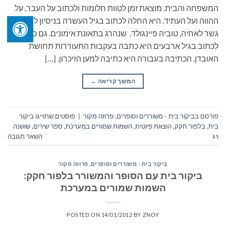
המשפחה והבית. מוצאת זמן לטוות חלומות ולכתוב על העבר, על
ההווה ועל העתיד. היא החלה לכתוב בגיל העשרה בניסיון ליצור
גשר לאחיה, טוביה פיינגולד, שנהרג בתאונת אימונים. גם כשחזרה
לכתוב בגיל ארבעים היא כתבה בעקבות התעוררות תחושת
האובדן. הכתיבה בעבורה היא כתיבה למען הזיכרון. […]
המשך קריאה
→
פורסם ב
ביקור בית - משוררים וסופרים
,
פרוזה מקור
|
פוסטים שתוייגו
ביקור
בית
,
בלפור חקק
,
הוצאת פיוטית
,
השמות שמורים במערכת
,
ספר שירים
,
שושנה
ויג
השאר תגובה
ביקור בית - משוררים וסופרים
,
פרוזה מקור
ביקור בית עם הסופר והמשורר בלפור חקק:
השמות שמורים במערכת
POSTED ON
14/01/2012
BY
ZNOY