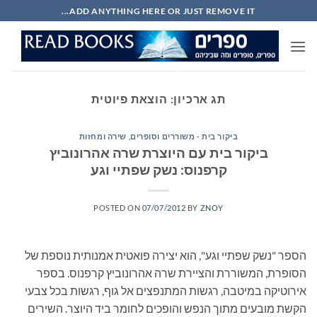
Ski
ADD ANYTHING HERE OR JUST REMOVE IT...
t
conten
תג ארכיון:
הוצאת פיוטית
ביקור בית - משוררים וסופרים
,
שירה ומחזות
ביקור בית עם היוצרת שרה אהרונוביץ
קרפנוס: נשק שפתיי וגע
POSTED ON
07/07/2012
BY
ZNOY
הספר "נשק שפתיי וגע", הוא יצירה פואטית אמנותית נוספת של
הסופרת, המשוררת והציירת שרה אהרונוביץ קרפנוס. בספר
אירוטיקה במיטבה, רגשות המתנפצים אל גוף, רגשות בכל צבעי
הקשת מובעים מתוך הנפש והופכים לחומר ביד היוצר. השירים