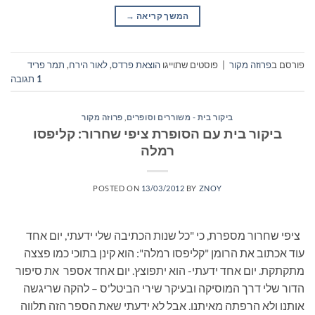
המשך קריאה
→
פורסם ב
פרוזה מקור
|
פוסטים שתוייגו
הוצאת פרדס
,
לאור הירח
,
תמר פריד
1
תגובה
ביקור בית - משוררים וסופרים
,
פרוזה מקור
ביקור בית עם הסופרת ציפי שחרור: קליפסו
רמלה
POSTED ON
13/03/2012
BY
ZNOY
ציפי שחרור מספרת, כי "כל שנות הכתיבה שלי ידעתי, יום אחד
עוד אכתוב את הרומן "קליפסו רמלה": הוא קינן בתוכי כמו פצצה
מתקתקת. יום אחד ידעתי- הוא יתפוצץ. יום אחד אספר את סיפור
הדור שלי דרך המוסיקה ובעיקר שירי הביטל'ס – להקה שריגשה
אותנו ולא הרפתה מאיתנו. אבל לא ידעתי שאת הספר הזה תלווה