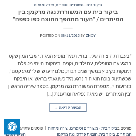
ביקור בית - משוררים וסופרים
,
שירה ומחזות
ביקור בית עם המשוררת נגה מרקמן: בין
המיתרים / "העור מתהפך החוצה כפו כפפה"
POSTED ON
08/11/2013
BY
ZNOY
"בעבודת היצירה שלי, ובחיי, תמיד מופיע הניגוד. יש בי המון שקט
במגע עם מטופלים, עם ילדים, זקנים ותינוקות. הייתי מטפלת
תינוקות בקיבוץ במשך שנים רבות, כולם ידעו שיש לי 'מגע קסם',
שכשתינוק בוכה הוא היה נרגע מיד כשנגעתי בראשו או חיבקתי
בזרועותיי", מספרת המשוררת נגה מרקמן. בספר שיריה הראשון
'בין המיתרים' יש מזיגה נפלאה ומרעננת […]
המשך קריאה
→
פורסם ב
ביקור בית - משוררים וסופרים
,
שירה ומחזות
|
פוסטים שתוייגו
בין
המיתרים
,
ביקור בית
,
הוצאת פרדס
,
נגה מרקמן
השאר תגובה