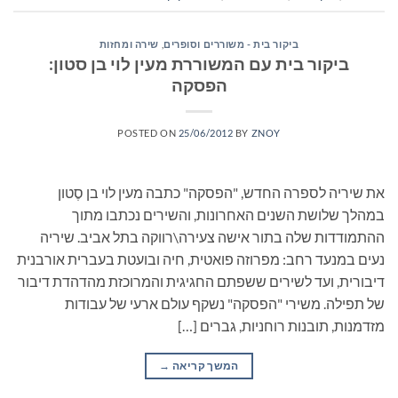
ביקור בית - משוררים וסופרים
,
שירה ומחזות
ביקור בית עם המשוררת מעין לוי בן סטון:
הפסקה
POSTED ON
25/06/2012
BY
ZNOY
את שיריה לספרה החדש, "הפסקה" כתבה מעין לוי בן סֶטון
במהלך שלושת השנים האחרונות, והשירים נכתבו מתוך
ההתמודדות שלה בתור אישה צעירה\רווקה בתל אביב. שיריה
נעים במנעד רחב: מפרוזה פואטית, חיה ובועטת בעברית אורבנית
דיבורית, ועד לשירים ששפתם החגיגית והמרוכזת מהדהדת דיבור
של תפילה. משירי "הפסקה" נשקף עולם ארעי של עבודות
מזדמנות, תובנות רוחניות, גברים […]
המשך קריאה
→