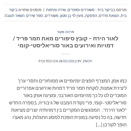
פורסם ב
ביקור בית - משוררים וסופרים
,
שירה ומחזות
|
פוסטים שתוייגו
ביקור
בית
,
הוצאת פרדס
,
הפסקה
,
מעין לוי בן סטון
,
משוררים
,
ספר שירים
השאר תגובה
פרוזה מקור
לאור הירח – קובץ סיפורים מאת תמר פריד /
דמויות ואירועים באור סוריאליסטי-קומי
POSTED ON
28/05/2012
BY
ZNOY
כמו אמן, המצרף חפצים יומיומיים או ממוחזרים וחסרי ערך
ליצירת אמנות, לוקחת תמר פריד דמויות ואירועים אפרוריים
המוכרים לנו כל כך מהיומיום האורבני, ומציגה אותן באור
סוריאליסטי–קומי, פרי נקודת המבט של גיבוריה, בספרה החדש
"לאור הירח". המפגשים המקריים בין דמויותיה יוצרים מציאות
חדשה, בה כל נסיעה במונית הופכת למסע התגלות, נהג מאצ’ו
הופך לקורבן […]