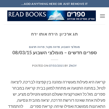
Ski
ADD ANYTHING HERE OR JUST REMOVE IT...
t
conten
תג ארכיון:
הירח אותו ירח
מומלצי השבוע
,
פרוזה מקור
,
פרוזה תרגום
ספרים חדשים – מומלצי השבוע 08/03/15
POSTED ON
07/03/2015
BY
ZNOY
קריאה היא פעילות מעשירה ומהנה בין קפיצה לבריכה, ליציאה
לטיול, במחנה התנועה או מתחת למזגן בבית: קריאה במבחר
ספרים. מול כל האטרקציות שעולם הנופש והטיולים מציע, יש
פעילות אחת שאינה דורשת הדרכה, יציאה מהבית ונסיעה,
התארגנות ממושכת ואפילו שיחה: קריאת ספרים. להתמודד