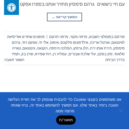
עם חיי נישואים גרהם סימסיון מחזיר אותנו בספרו אפקט […]
המשך קריאה
→
פורסם ב
מומלצי השבוע
,
פרוזה מקור
,
פרוזה תרגום
|
פוסטים שתוייגו
אודיסיאה
לוויטנאם
,
אורטל אריכה
,
אילדפונסו פלקונס
,
אימוץ
,
אלי חי
,
אפקט רוזי
,
גרהם
סימסיון
,
הירח אותו ירח
,
הלן גרמיון
,
המלכה היחפה
,
הקנאה
,
ווינטנאם
,
טאייה
סלאסי
,
סיון בסקין
,
עלי שלכת שבורים
,
עמליה רן
,
רות שפירא
,
שירן בק
,
תמיד
בדרך הביתה
השאר תגובה
אנו משתמשים בקובצי Cookie כדי להבטיח שנספק לך את חוויית הגלישה
הטובה ביותר באתר שלנו. אם תמשיך להשתמש באתר זה, נניח שאתה
Copyright 2026 ©
Flatsome Theme
מרוצה ממנו.
מאשר/ת