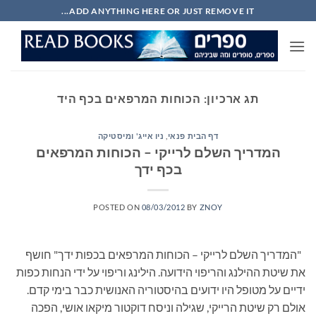
Ski
ADD ANYTHING HERE OR JUST REMOVE IT...
t
conten
תג ארכיון:
הכוחות המרפאים בכף היד
דף הבית פנאי
,
ניו אייג' ומיסטיקה
המדריך השלם לרייקי – הכוחות המרפאים
בכף ידך
POSTED ON
08/03/2012
BY
ZNOY
"המדריך השלם לרייקי – הכוחות המרפאים בכפות ידך" חושף
את שיטת ההילנג והריפוי הידועה. הילינג וריפוי על ידי הנחות כפות
ידיים על מטופל היו ידועים בהיסטוריה האנושית כבר בימי קדם.
אולם רק שיטת הרייקי, שגילה וניסח דוקטור מיקאו אושי, הפכה