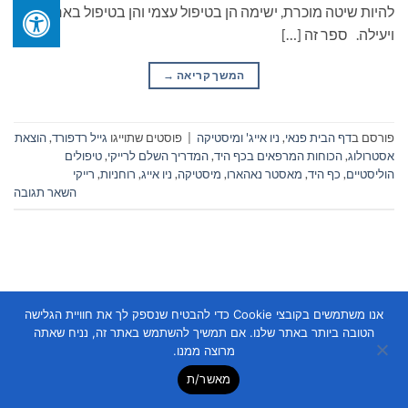
להיות שיטה מוכרת, ישימה הן בטיפול עצמי והן בטיפול באחרים…
ויעילה. ספר זה […]
המשך קריאה
→
פורסם ב
דף הבית פנאי
,
ניו אייג' ומיסטיקה
|
פוסטים שתוייגו
גייל רדפורד
,
הוצאת
אסטרולוג
,
הכוחות המרפאים בכף היד
,
המדריך השלם לרייקי
,
טיפולים
הוליסטיים
,
כף היד
,
מאסטר נאהארו
,
מיסטיקה
,
ניו אייג
,
רוחניות
,
רייקי
השאר תגובה
אנו משתמשים בקובצי Cookie כדי להבטיח שנספק לך את חוויית הגלישה
הטובה ביותר באתר שלנו. אם תמשיך להשתמש באתר זה, נניח שאתה
Copyright 2026 ©
Flatsome Theme
מרוצה ממנו.
מאשר/ת