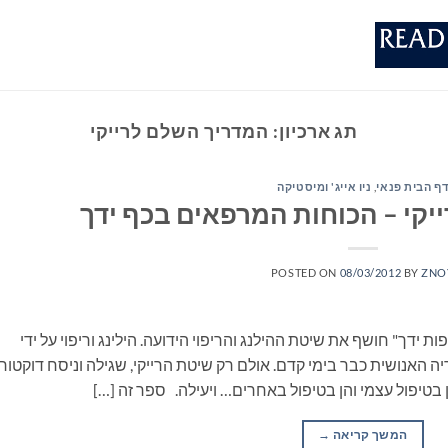
תג ארכיון:
המדריך השלם לרייקי
ף הבית פנאי
,
ניו אייג' ומיסטיקה
קי – הכוחות המרפאים בכף ידך
POSTED ON
08/03/2012
BY
ZNO
ידך" חושף את שיטת ההילנג והריפוי הידועה. הילינג וריפוי על ידי
יה האנושית כבר בימי קדם. אולם רק שיטת הרייקי, שגילה וניסח דוקטור
 בטיפול עצמי והן בטיפול באחרים… ויעילה. ספר זה […]
המשך קריאה
→