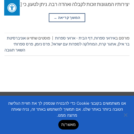
יצירותיו המגוונות זוכות לקבלה ואהדה רבה. ניתן לטעון, כי […]
המשך קריאה
→
פורסם ב
אירועי ספרות
,
דף הבית - ארועי ספרות
|
פוסטים שתוייגו
אוניברסיטת
בר אילן
,
אתגר קרת
,
המחלקה לספרות עם ישראל
,
פרס ניומן
,
פרס ספרותי
השאר תגובה
Copyright 2026 ©
Flatsome Theme
אנו משתמשים בקובצי Cookie כדי להבטיח שנספק לך את חוויית הגלישה
הטובה ביותר באתר שלנו. אם תמשיך להשתמש באתר זה, נניח שאתה
מרוצה ממנו.
מאשר/ת