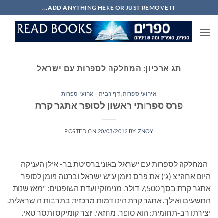
Ski
ADD ANYTHING HERE OR JUST REMOVE IT...
t
conten
תג ארכיון:
המחלקה לספרות עם ישראל
אירועי ספרות
,
דף הבית - ארועי ספרות
פרס ספרותי ראשון לסופר אתגר קרת
POSTED ON
20/03/2012
BY
ZNOY
המחלקה לספרות עם ישראל באוניברסיטת בר- אילן העניקה
היום אחה"צ (ג') את פרס ניומן ע"ש ישראל וברטה ניומן לסופר
אתגר קרת בסך 7,500 דולר. מנימוקי ועדת השופטים: "מאז שנות
התשעים ואילך. אתגר קרת הינו דמות מרכזית בתרבות הישראלית.
יצירתו רב-תחומית: הוא סופר, מחזאי, יוצר קומיקס ותסריטאי.