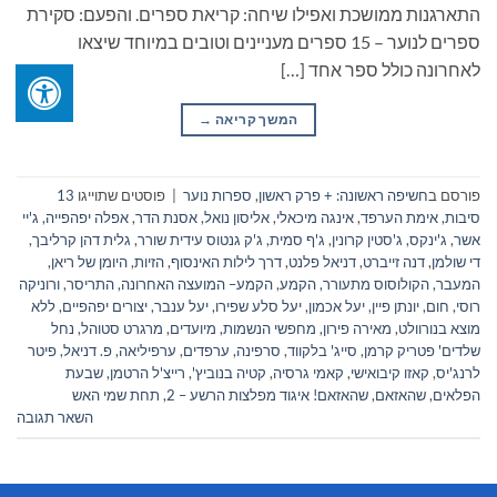
התארגנות ממושכת ואפילו שיחה: קריאת ספרים. והפעם: סקירת
ספרים לנוער – 15 ספרים מעניינים וטובים במיוחד שיצאו
לאחרונה כולל ספר אחד […]
המשך קריאה
→
פורסם ב
חשיפה ראשונה: + פרק ראשון
,
ספרות נוער
|
פוסטים שתוייגו
13
סיבות
,
אימת הערפד
,
אינגה מיכאלי
,
אליסון נואל
,
אסנת הדר
,
אפלה יפהפייה
,
ג'יי
אשר
,
ג'ינקס
,
ג'סטין קרונין
,
ג'ף סמית
,
ג'ק גנטוס עידית שורר
,
גלית דהן קרליבך
,
די שולמן
,
דנה זייברט
,
דניאל פלנט
,
דרך לילות האינסוף
,
הזיות
,
היומן של ריאן
,
המעבר
,
הקולוסוס מתעורר
,
הקמע
,
הקמע– המועצה האחרונה
,
התריסר
,
ורוניקה
רוסי
,
חום
,
יונתן פיין
,
יעל אכמון
,
יעל סלע שפירו
,
יעל ענבר
,
יצורים יפהפיים
,
ללא
מוצא בנורוולט
,
מאירה פירון
,
מחפשי הנשמות
,
מיועדים
,
מרגרט סטוהל
,
נחל
שלדים' פטריק קרמן
,
סייג' בלקווד
,
סרפינה
,
ערפדים
,
ערפיליאה
,
פ. דניאל
,
פיטר
לרנג'יס
,
קאזו קיבואישי
,
קאמי גרסיה
,
קטיה בנוביץ'
,
רייצ'ל הרטמן
,
שבעת
הפלאים
,
שהאזאם
,
שהאזאם! איגוד מפלצות הרשע – 2
,
תחת שמי האש
השאר תגובה