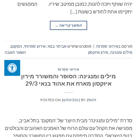
יהיה שותף ויזכה להנות, כמובן ממיטב שיריו. המפגשים
יתקיימו אחת לחודש בשעות […]
המשך קריאה
→
פורסם ב
אירועי ספרות
|
פוסטים שתוייגו
אביתר בנאי
,
אירוע ספרותי
,
המקום
,
מילים ומנגינה
,
מירון איזקסון
השאר תגובה
אירועי ספרות
מילים ומנגינה: הסופר והמשורר מירון
איזקסון מארח את אהוד בנאי 29/3
POSTED ON
26/03/2012
BY
ZNOY
סדרת "מילים ומנגינה" מבית היוצר של 'המקום' בתל אביב,
מפגישה את הקהל עם עולם הרוח של האמנים האהובים והבולטים
בנוף הישראלי. הסדרה תיפתח עם מפגש בין המשורר והסופר