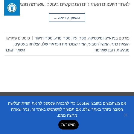
לאחד היועצים הארגוניים המבוקשים בעולם. שארמה מנגיש […]
המשך קריאה
→
פורסם ב
ניו אייג' ומיסטיקה
,
ספרי עיון, ספרי מדע, ספרי תיעוד
|
פוסטים שתוייגו
הוצאת כתר
,
המשל הטבעי
,
הנזיר שמכר את הפרארי שלו
,
הצלחה בעסקים
,
מנהיגות
,
רובין שארמה
השאר תגובה
Copyright 2026 ©
Flatsome Theme
אנו משתמשים בקובצי Cookie כדי להבטיח שנספק לך את חוויית הגלישה
הטובה ביותר באתר שלנו. אם תמשיך להשתמש באתר זה, נניח שאתה
מרוצה ממנו.
מאשר/ת