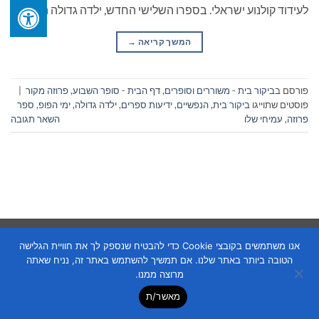
לעידוד קולנוע ישראלי. בספרו השלישי החדש, ילדה גדולה הוא […]
המשך קריאה
→
פורסם ב
ביקור בית - משוררים וסופרים
,
דף הבית - סופר השבוע
,
פרוזה מקור
|
פוסטים שתוייגו
ביקור בית
,
הנפשיים
,
ידיעות ספרים
,
ילדה גדולה
,
ימי הפופ
,
ספר
פרוזה
,
עמיחי שלו
השאר תגובה
Copyright 2026 ©
Flatsome Theme
אנו משתמשים בקובצי Cookie כדי להבטיח שנספק לך את חוויית הגלישה
הטובה ביותר באתר שלנו. אם תמשיך להשתמש באתר זה, נניח שאתה
מרוצה ממנו.
מאשר/ת