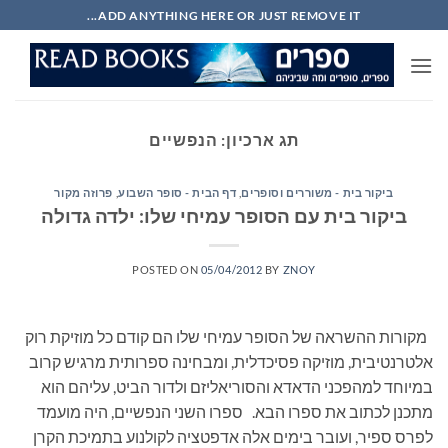
Ski
ADD ANYTHING HERE OR JUST REMOVE IT...
t
conten
תג ארכיון:
הנפשיים
ביקור בית - משוררים וסופרים
,
דף הבית - סופר השבוע
,
פרוזה מקור
ביקור בית עם הסופר עמיחי שלו: ילדה גדולה
POSTED ON
05/04/2012
BY
ZNOY
מקורות ההשראה של הסופר עמיחי שלו הם קודם כל מוזיקת רוק
אלטרנטיבית, מוזיקה פסיכדלית, ומבחינה ספרותית מרגיש קרוב
במיוחד למהפכני הדאדא והסוריאליזם ולדור הביט, עליהם הוא
מתכנן לכתוב את ספרו הבא. ספרו השני הנפשיים, היה מועמד
לפרס ספיר, ועובר בימים אלה אדפטציה לקולנוע בתמיכת הקרן