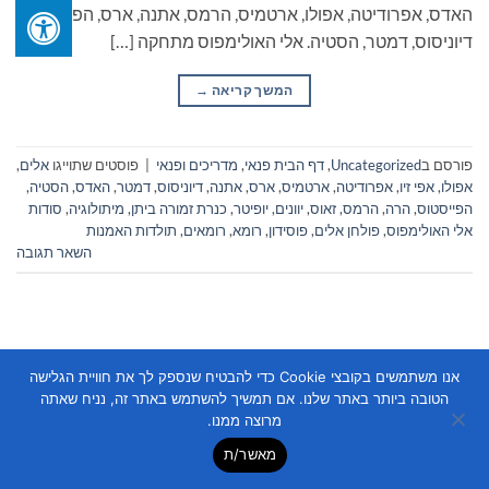
האדס, אפרודיטה, אפולו, ארטמיס, הרמס, אתנה, ארס, הפייסטוס,
דיוניסוס, דמטר, הסטיה. אלי האולימפוס מתחקה […]
המשך קריאה
→
פורסם ב
Uncategorized
,
דף הבית פנאי
,
מדריכים ופנאי
|
פוסטים שתוייגו
אלים
,
אפולו
,
אפי זיו
,
אפרודיטה
,
ארטמיס
,
ארס
,
אתנה
,
דיוניסוס
,
דמטר
,
האדס
,
הסטיה
,
הפייסטוס
,
הרה
,
הרמס
,
זאוס
,
יוונים
,
יופיטר
,
כנרת זמורה ביתן
,
מיתולוגיה
,
סודות
אלי האולימפוס
,
פולחן אלים
,
פוסידון
,
רומא
,
רומאים
,
תולדות האמנות
השאר תגובה
אנו משתמשים בקובצי Cookie כדי להבטיח שנספק לך את חוויית הגלישה
הטובה ביותר באתר שלנו. אם תמשיך להשתמש באתר זה, נניח שאתה
מרוצה ממנו.
Copyright 2026 ©
Flatsome Theme
מאשר/ת