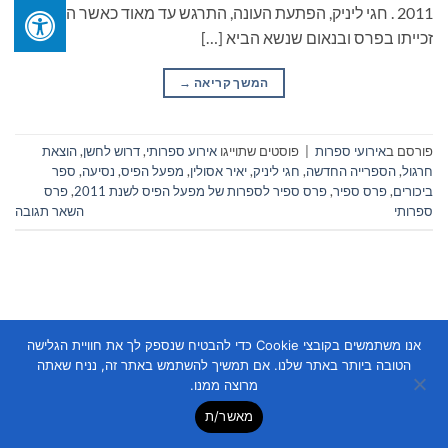
2011 . חגי ליניק, הפתעת העונה, התרגש עד מאוד כאשר הכריזו על
זכייתו בפרס ובנאום שנשא הביא […]
המשך קריאה
→
פורסם ב
אירועי ספרות
|
פוסטים שתוייגו
אירוע ספרותי
,
דרוש לחשן
,
הוצאת
חרגול
,
הספרייה החדשה
,
חגי ליניק
,
יאיר אסולין
,
מפעל הפיס
,
נסיעה
,
ספר
ביכורים
,
פרס ספיר
,
פרס ספיר לספרות של מפעל הפיס לשנת 2011
,
פרס
ספרותי
השאר תגובה
אנו משתמשים בקובצי Cookie כדי להבטיח שנספק לך את חוויית הגלישה
הטובה ביותר באתר שלנו. אם תמשיך להשתמש באתר זה, נניח שאתה
Copyright 2026 ©
Flatsome Theme
מרוצה ממנו.
מאשר/ת