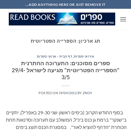
Ski
ADD ANYTHING HERE OR JUST REMOVE IT...
t
conten
תג ארכיון:
הספרייה הפטריוטית
אירועי ספרות
,
דף הבית - ארועי ספרות
ספרים מסוכנים: התערוכה החתרנית
"הספרייה הפטריוטית" מגיעה לישראל 29/4-
3/5
POSTED ON
19/04/2012
BY
ZNOY
בסוף החודש הקרוב (בימים ראשון-שני 29-30 באפריל), יתקיים
ב"שנקר" ברמת גן כנס בינ"ל, המשולב עם תערוכה וסדנאות תחת
הכותרת "הדחף להוציא לאור". במסגרת הכנס תוצג בימים