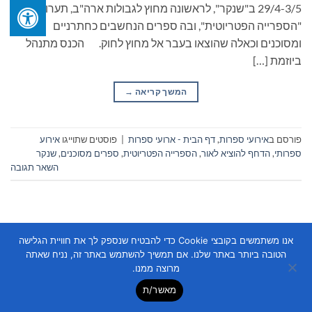
29/4-3/5 ב"שנקר", לראשונה מחוץ לגבולות ארה"ב, תערוכת
"הספרייה הפטריוטית", ובה ספרים הנחשבים כחתרניים
ומסוכנים וכאלה שהוצאו בעבר אל מחוץ לחוק. הכנס מתנהל
ביוזמת […]
המשך קריאה
→
פורסם ב
אירועי ספרות
,
דף הבית - ארועי ספרות
|
פוסטים שתוייגו
אירוע
ספרותי
,
הדחף להוציא לאור
,
הספרייה הפטריוטית
,
ספרים מסוכנים
,
שנקר
השאר תגובה
אנו משתמשים בקובצי Cookie כדי להבטיח שנספק לך את חוויית הגלישה
הטובה ביותר באתר שלנו. אם תמשיך להשתמש באתר זה, נניח שאתה
מרוצה ממנו.
Copyright 2026 ©
Flatsome Theme
מאשר/ת