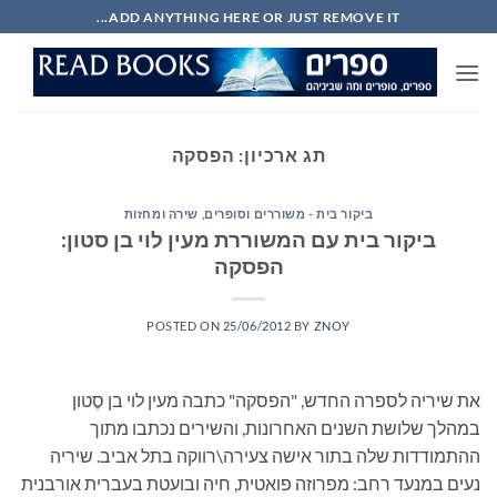
Ski
ADD ANYTHING HERE OR JUST REMOVE IT...
t
conten
תג ארכיון:
הפסקה
ביקור בית - משוררים וסופרים
,
שירה ומחזות
ביקור בית עם המשוררת מעין לוי בן סטון:
הפסקה
POSTED ON
25/06/2012
BY
ZNOY
את שיריה לספרה החדש, "הפסקה" כתבה מעין לוי בן סֶטון
במהלך שלושת השנים האחרונות, והשירים נכתבו מתוך
ההתמודדות שלה בתור אישה צעירה\רווקה בתל אביב. שיריה
נעים במנעד רחב: מפרוזה פואטית, חיה ובועטת בעברית אורבנית