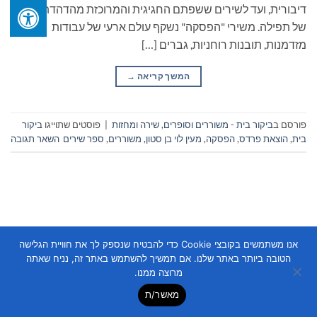
דיבורית, ועד לשירים ששפתם החגיגית והמרוכזת מהדהדת דיבור
של תפילה. משירי "הפסקה" נשקף עולם ארעי של עבודות
מזדמנות, תובנות רוחניות, גברים […]
המשך קריאה
→
פורסם ב
ביקור בית - משוררים וסופרים
,
שירה ומחזות
|
פוסטים שתוייגו
ביקור
בית
,
הוצאת פרדס
,
הפסקה
,
מעין לוי בן סטון
,
משוררים
,
ספר שירים
השאר תגובה
אנו משתמשים בקובצי Cookie כדי להבטיח שנספק לך את חוויית הגלישה
Copyright 2026 ©
Flatsome Theme
הטובה ביותר באתר שלנו. אם תמשיך להשתמש באתר זה, נניח שאתה
מרוצה ממנו.
מאשר/ת