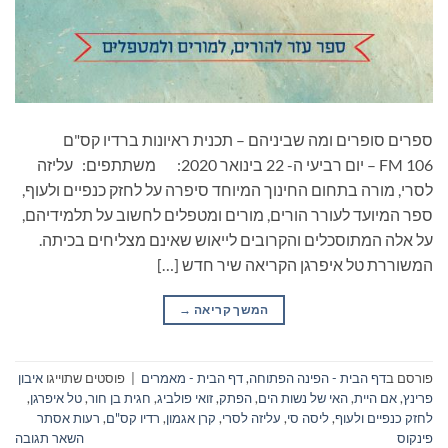
ספרים סופרים ומה שביניהם – תכנית ראיונות ברדיו קס"ם
106 FM – יום רביעי ה- 22 בינואר 2020: משתתפים: עליזה
לסרי, מורה בתחום החינוך המיוחד סיפרה על לחזק כנפיים ולעוף,
ספר המיועד לעורר הורים, מורים ומטפלים לחשוב על תלמידיהם,
על אלה המתוסכלים והקרובים לייאוש שאינם מצליחים בכיתה.
המשוררת טל איפרגן הקריאה שיר חדש […]
המשך קריאה
→
פורסם ב
דף הבית - הפינה הפתוחה
,
דף הבית - מאמרים
|
פוסטים שתוייגו
איבון
פרינץ
,
אם היית
,
האי של נשות הים
,
הפתק
,
זואי פולביג
,
חגית בן חור
,
טל איפרגן
,
לחזק כנפיים ולעוף
,
ליסה סי
,
עליזה לסרי
,
קרן אגמון
,
רדיו קס"ם
,
רעות אסתר
פינקוס
השאר תגובה