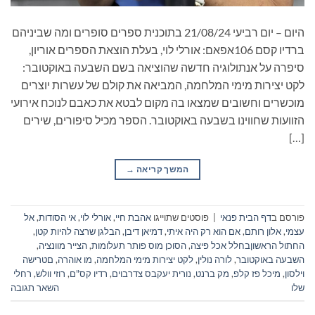
היום – יום רביעי 21/08/24 בתוכנית ספרים סופרים ומה שביניהם
ברדיו קסם 106אפאם: אורלי לוי, בעלת הוצאת הספרים אוריון,
סיפרה על אנתולוגיה חדשה שהוציאה בשם השבעה באוקטובר:
לקט יצירות מימי המלחמה, המביאה את קולם של עשרות יוצרים
מוכשרים וחשובים שמצאו בה מקום לבטא את כאבם לנוכח אירועי
הזוועות שחווינו בשבעה באוקטובר. הספר מכיל סיפורים, שירים
[…]
המשך קריאה
→
פורסם ב
דף הבית פנאי
|
פוסטים שתוייגו
אהבת חיי
,
אורלי לוי
,
אי הסודות
,
אל
עצמי
,
אלון רותם
,
אם הוא רק היה איתי
,
דמיאן דיבן
,
הבלגן שרצה להיות קטן
,
החתול הראשוןבחלל אכל פיצה
,
הסוכן מוס פותר תעלומות
,
הצייר מוונציה
,
השבעה באוקטובר
,
לורה נולין
,
לקט יצירות מימי המלחמה
,
מו אוהרה
,
םטרישה
וילסון
,
מיכל פז קלפ
,
מק ברנט
,
נורית יעקבס צדרבוים
,
רדיו קס"ם
,
רוזי וולש
,
רחלי
שלו
השאר תגובה