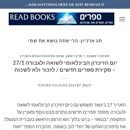
Ski
ADD ANYTHING HERE OR JUST REMOVE IT...
t
conten
תג ארכיון:
הרי אתה נושא את שמי
חשיפה ראשונה: + פרק ראשון
,
שואה ומלחמת העולם השנייה
יום הזיכרון הבינלאומי לשואה ולגבורה 27/1
– סקירת ספרים חדשים / לזכור ולא לשכוח
POSTED ON
21/01/2014
BY
ZNOY
תאריך 27 בינואר משמש גם כיום הזיכרון הבינלאומי לשואה
ולגבורה. מספר ספרים חדשים נותנים מבט נוסף ומעניין על
התקופה. "בנגאזי – ברגן-בלזן" הוא הרומן הראשון בעברית המגולל
את סיפורם העלום של יהודי לוב בשואה. מחברת הספר "זאת