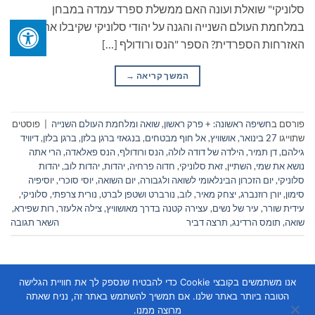
סלוניקי" שואלת ועונה האם ממשלת ספרד עמדה במבחן
במלחמת העולם השנייה והגנה על יהודי סלוניקי שקיבלו את
האזרחות הספרדית? הספר "הנס ורודולף […]
המשך קריאה
→
פורסם ב
חשיפה ראשונה: + פרק ראשון
,
שואה ומלחמת העולם השנייה
|
פוסטים
שתוייגו
27 בינואר
,
אושוויץ
,
אל חוף מבטחים
,
בנגאזי ברגן בלזן
,
ברגן בלזן
,
דיוויד
גילהם
,
דן תמיר
,
הילדה של דודה לולה
,
הנס ורודולף
,
הנס פאלאדה
,
הרי אתה
נושא את שמי
,
השתיין
,
זאת סלוניקי
,
חדוה פרחיה
,
יהדות
,
יהדות לוב
,
יהדות
סלוניקי
,
יום הזכרון הבינלאומי לשואה ולגבורה
,
יום השואה
,
יוסי סוכרי
,
יוסיפיה
סימון
,
יורן רוזנברג
,
יצחק מאיר
,
לוב
,
נורברט ושטפן לברט
,
נורית צרפתי
,
סלוניקי
,
עידית שורר
,
עיר של נשים
,
עצירה קטנה בדרך מאושוויץ
,
צילה אלעזר
,
רות שפירא
,
שואה
,
תומס הרדינג
,
תרצה דביר
השאר תגובה
אנו משתמשים בקובצי Cookie כדי להבטיח שנספק לך את חוויית הגלישה
הטובה ביותר באתר שלנו. אם תמשיך להשתמש באתר זה, נניח שאתה
מרוצה ממנו.