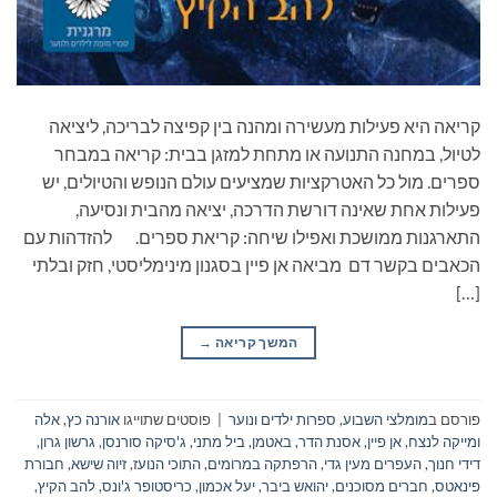
קריאה היא פעילות מעשירה ומהנה בין קפיצה לבריכה, ליציאה
לטיול, במחנה התנועה או מתחת למזגן בבית: קריאה במבחר
ספרים. מול כל האטרקציות שמציעים עולם הנופש והטיולים, יש
פעילות אחת שאינה דורשת הדרכה, יציאה מהבית ונסיעה,
התארגנות ממושכת ואפילו שיחה: קריאת ספרים. להזדהות עם
הכאבים בקשר דם מביאה אן פיין בסגנון מינימליסטי, חזק ובלתי
[…]
המשך קריאה
→
פורסם ב
מומלצי השבוע
,
ספרות ילדים ונוער
|
פוסטים שתוייגו
אורנה כץ
,
אלה
ומייקה לנצח
,
אן פיין
,
אסנת הדר
,
באטמן
,
ביל מתני
,
ג'סיקה סורנסן
,
גרשון גרון
,
דידי חנוך
,
העפרים מעין גדי
,
הרפתקה במרומים
,
התוכי הנועז
,
זיוה שישא
,
חבורת
פינאטס
,
חברים מסוכנים
,
יהואש ביבר
,
יעל אכמון
,
כריסטופר ג'ונס
,
להב הקיץ
,