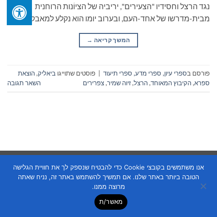
נגד הרצל וחסידיו "הצעירים", יריביה של הציוֹנות הרוחנית
מבית-מדרשו של אחד-העם, ובערוב יומו הוא נקלע למאבק […]
המשך קריאה
→
פורסם ב
ספרי עיון, ספרי מדע, ספרי תיעוד
|
פוסטים שתוייגו
ביאליק
,
הוצאת
ספרא
,
הקיבוץ המאוחד
,
הרצל
,
זיוה שמיר
,
צפרירים
השאר תגובה
Copyright 2026 ©
Flatsome Theme
אנו משתמשים בקובצי Cookie כדי להבטיח שנספק לך את חוויית הגלישה
הטובה ביותר באתר שלנו. אם תמשיך להשתמש באתר זה, נניח שאתה
מרוצה ממנו.
מאשר/ת