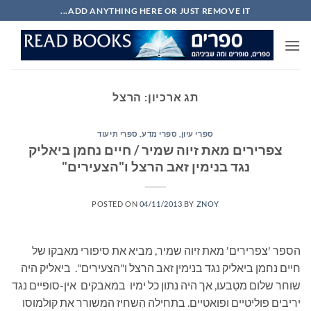
Ski
ADD ANYTHING HERE OR JUST REMOVE IT...
t
conten
תג ארכיון:
הרצל
ספרי עיון, ספרי מדע, ספרי תיעוד
צפרירים מאת זיוה שמיר / חיים נחמן ביאליק
נגד בנימין זאב הרצל ו"הצעירים"
POSTED ON
04/11/2013
BY
ZNOY
הספר 'צפרירים' מאת זיוה שמיר, מביא את סיפורי מאבקו של
חיים נחמן ביאליק נגד בנימין זאב הרצל ו"הצעירים". ביאליק היה
שוחר שלום מטִבעו, אך היה נתון כל ימיו במאבקים אין-סופיים נגד
יריבים פוליטיים ופואטיים. בתחילה הִשחיז המשורר את קולמוסו